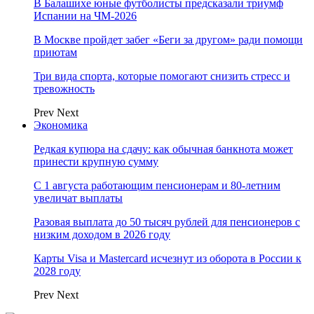
В Балашихе юные футболисты предсказали триумф
Испании на ЧМ-2026
В Москве пройдет забег «Беги за другом» ради помощи
приютам
Три вида спорта, которые помогают снизить стресс и
тревожность
Prev
Next
Экономика
Редкая купюра на сдачу: как обычная банкнота может
принести крупную сумму
С 1 августа работающим пенсионерам и 80-летним
увеличат выплаты
Разовая выплата до 50 тысяч рублей для пенсионеров с
низким доходом в 2026 году
Карты Visa и Mastercard исчезнут из оборота в России к
2028 году
Prev
Next