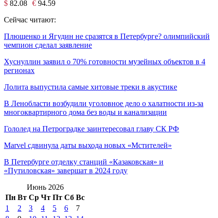
$
82.08
€
94.59
Сейчас читают:
Плющенко и Ягудин не сразятся в Петербурге? олимпийский
чемпион сделал заявление
Хуснуллин заявил о 70% готовности музейных объектов в 4
регионах
Лолита выпустила самые хитовые треки в акустике
В Ленобласти возбудили уголовное дело о халатности из-за
многоквартирного дома без воды и канализации
Гололед на Петроградке заинтересовал главу СК РФ
Marvel сдвинула даты выхода новых «Мстителей»
В Петербурге отделку станций «Казаковская» и
«Путиловская» завершат в 2024 году
Июнь 2026
Пн
Вт
Ср
Чт
Пт
Сб
Вс
1
2
3
4
5
6
7