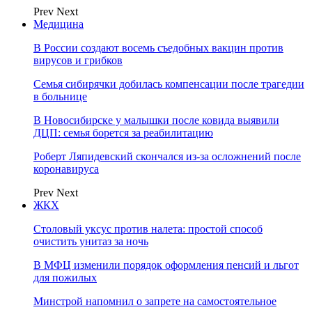
Prev
Next
Медицина
В России создают восемь съедобных вакцин против
вирусов и грибков
Семья сибирячки добилась компенсации после трагедии
в больнице
В Новосибирске у малышки после ковида выявили
ДЦП: семья борется за реабилитацию
Роберт Ляпидевский скончался из-за осложнений после
коронавируса
Prev
Next
ЖКХ
Столовый уксус против налета: простой способ
очистить унитаз за ночь
В МФЦ изменили порядок оформления пенсий и льгот
для пожилых
Минстрой напомнил о запрете на самостоятельное