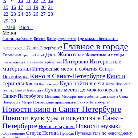
8
9
10
11
12
13
14
15
16
17
18
19
20
21
22
23
24
25
26
27
28
29
30
« Май
Июл »
Метки
Go по работам
Бизнес
Благоустройство
Где можно бесплатно
Главное в городе
развлечься в Санкт-Петербурге?
Дзен
Животные
Гороскоп
Животные и птицы
Грипп и ОРВИ
Интересные
Интервью
Знакомимся с Санкт-Петербургом
материалы
Интересные места и события Санкт-
Кино в Санкт-Петербурге
Кино и
Петербурга
сериалы
Куда пойти в сети
Книги
Лето
Лучшее в
Коронавирус
Лучшие места где можно поесть в
театрах Санкт-Петербурга
Санкт-Петербурге
Мероприятия и события для гиков в Санкт-
Медицина
Новогодние праздники в Санкт-Петербурге
Петербурге
Метро
Новости кино в Санкт-Петербурге
Новости культуры и искусства в Санкт-
Петербурге
Новости музыки
Новости музеев
Погода
Отпуск
Образование
Путеводитель по новогоднему
Природа