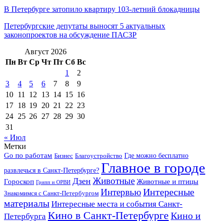
В Петербурге затопило квартиру 103-летний блокадницы
Петербургские депутаты выносят 5 актуальных
законопроектов на обсуждение ПАСЗР
Август 2026
Пн
Вт
Ср
Чт
Пт
Сб
Вс
1
2
3
4
5
6
7
8
9
10
11
12
13
14
15
16
17
18
19
20
21
22
23
24
25
26
27
28
29
30
31
« Июл
Метки
Go по работам
Бизнес
Благоустройство
Где можно бесплатно
Главное в городе
развлечься в Санкт-Петербурге?
Дзен
Животные
Гороскоп
Животные и птицы
Грипп и ОРВИ
Интересные
Интервью
Знакомимся с Санкт-Петербургом
материалы
Интересные места и события Санкт-
Кино в Санкт-Петербурге
Кино и
Петербурга