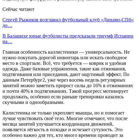
Сейчас читают
Сергей Рыжиков возглавил футбольный клуб «Динамо-СПб»
до…
В Балашихе юные футболисты предсказали триумф Испании
на…
Главная особенность каллистеники — универсальность. Не
нужно покупать дорогой инвентарь или искать свободное
место в спортзале. Всё, что требуется — коврик и удобная
одежда. Даже базовые упражнения, такие как отжимания,
подтягивания или приседания, дают ощутимый эффект. По
данным Петербург2, уже через восемь недель регулярных
занятий можно заметить прирост силы до 16% в отжиманиях
и почти 40% в подтягиваниях. Такой прогресс мотивирует
продолжать, особенно если раньше тренировки казались
скучными и однообразными.
Калистеника не только укрепляет мышцы, но и помогает
лучше чувствовать своё тело. Многие отмечают, что после
месяца занятий улучшается координация движений,
появляется лёгкость в походке и исчезает сутулость. Это
особенно важно для тех, кто много времени проводит за