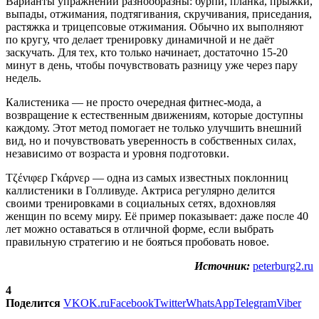
Варианты упражнений разнообразны: бурпи, планка, прыжки,
выпады, отжимания, подтягивания, скручивания, приседания,
растяжка и трицепсовые отжимания. Обычно их выполняют
по кругу, что делает тренировку динамичной и не даёт
заскучать. Для тех, кто только начинает, достаточно 15-20
минут в день, чтобы почувствовать разницу уже через пару
недель.
Калистеника — не просто очередная фитнес-мода, а
возвращение к естественным движениям, которые доступны
каждому. Этот метод помогает не только улучшить внешний
вид, но и почувствовать уверенность в собственных силах,
независимо от возраста и уровня подготовки.
Тζένιφερ Γκάρνερ — одна из самых известных поклонниц
каллистеники в Голливуде. Актриса регулярно делится
своими тренировками в социальных сетях, вдохновляя
женщин по всему миру. Её пример показывает: даже после 40
лет можно оставаться в отличной форме, если выбрать
правильную стратегию и не бояться пробовать новое.
Источник:
peterburg2.ru
4
Поделится
VK
OK.ru
Facebook
Twitter
WhatsApp
Telegram
Viber