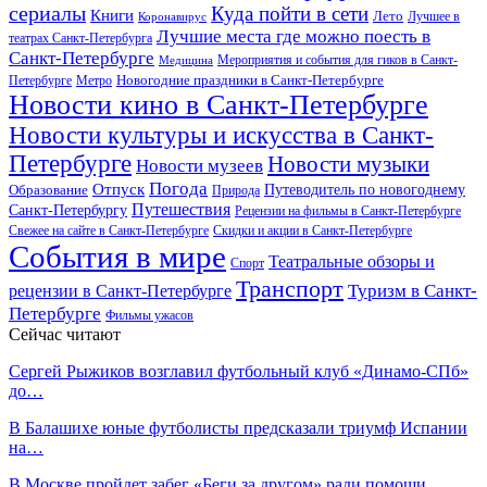
сериалы
Куда пойти в сети
Книги
Лето
Лучшее в
Коронавирус
Лучшие места где можно поесть в
театрах Санкт-Петербурга
Санкт-Петербурге
Мероприятия и события для гиков в Санкт-
Медицина
Новогодние праздники в Санкт-Петербурге
Петербурге
Метро
Новости кино в Санкт-Петербурге
Новости культуры и искусства в Санкт-
Петербурге
Новости музыки
Новости музеев
Погода
Отпуск
Образование
Путеводитель по новогоднему
Природа
Путешествия
Санкт-Петербургу
Рецензии на фильмы в Санкт-Петербурге
Свежее на сайте в Санкт-Петербурге
Скидки и акции в Санкт-Петербурге
События в мире
Театральные обзоры и
Спорт
Транспорт
Туризм в Санкт-
рецензии в Санкт-Петербурге
Петербурге
Фильмы ужасов
Сейчас читают
Сергей Рыжиков возглавил футбольный клуб «Динамо-СПб»
до…
В Балашихе юные футболисты предсказали триумф Испании
на…
В Москве пройдет забег «Беги за другом» ради помощи