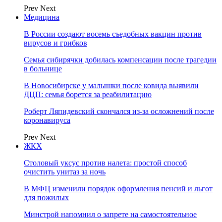
Prev
Next
Медицина
В России создают восемь съедобных вакцин против
вирусов и грибков
Семья сибирячки добилась компенсации после трагедии
в больнице
В Новосибирске у малышки после ковида выявили
ДЦП: семья борется за реабилитацию
Роберт Ляпидевский скончался из-за осложнений после
коронавируса
Prev
Next
ЖКХ
Столовый уксус против налета: простой способ
очистить унитаз за ночь
В МФЦ изменили порядок оформления пенсий и льгот
для пожилых
Минстрой напомнил о запрете на самостоятельное