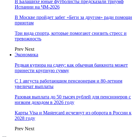
В Балашихе юные футболисты предсказали триумф
Испании на ЧМ-2026
В Москве пройдет забег «Беги за другом» ради помощи
приютам
Три вида спорта, которые помогают снизить стресс и
тревожность
Prev
Next
Экономика
Редкая купюра на сдачу: как обычная банкнота может
принести крупную сумму
С 1 августа работающим пенсионерам и 80-летним
увеличат выплаты
Разовая выплата до 50 тысяч рублей для пенсионеров с
низким доходом в 2026 году
Карты Visa и Mastercard исчезнут из оборота в России к
2028 году
Prev
Next