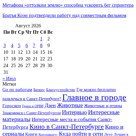
Метафора «оттолкни землю» способна ускорить бег спринтера
Братья Коэн подтвердили работу над совместным фильмом
Август 2026
Пн
Вт
Ср
Чт
Пт
Сб
Вс
1
2
3
4
5
6
7
8
9
10
11
12
13
14
15
16
17
18
19
20
21
22
23
24
25
26
27
28
29
30
31
« Июл
Метки
Go по работам
Бизнес
Благоустройство
Где можно бесплатно
Главное в городе
развлечься в Санкт-Петербурге?
Дзен
Животные
Гороскоп
Животные и птицы
Грипп и ОРВИ
Интересные
Интервью
Знакомимся с Санкт-Петербургом
материалы
Интересные места и события Санкт-
Кино в Санкт-Петербурге
Кино и
Петербурга
сериалы
Куда пойти в сети
Книги
Лето
Лучшее в
Коронавирус