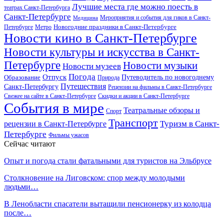
Лучшие места где можно поесть в
театрах Санкт-Петербурга
Санкт-Петербурге
Мероприятия и события для гиков в Санкт-
Медицина
Новогодние праздники в Санкт-Петербурге
Петербурге
Метро
Новости кино в Санкт-Петербурге
Новости культуры и искусства в Санкт-
Петербурге
Новости музыки
Новости музеев
Погода
Отпуск
Образование
Путеводитель по новогоднему
Природа
Путешествия
Санкт-Петербургу
Рецензии на фильмы в Санкт-Петербурге
Свежее на сайте в Санкт-Петербурге
Скидки и акции в Санкт-Петербурге
События в мире
Театральные обзоры и
Спорт
Транспорт
Туризм в Санкт-
рецензии в Санкт-Петербурге
Петербурге
Фильмы ужасов
Сейчас читают
Опыт и погода стали фатальными для туристов на Эльбрусе
Столкновение на Лиговском: спор между молодыми
людьми…
В Ленобласти спасатели вытащили пенсионерку из колодца
после…