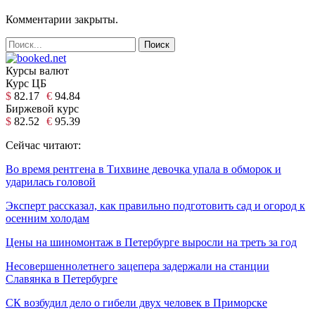
Комментарии закрыты.
Курсы валют
Курс ЦБ
$
82.17
€
94.84
Биржевой курс
$
82.52
€
95.39
Сейчас читают:
Во время рентгена в Тихвине девочка упала в обморок и
ударилась головой
Эксперт рассказал, как правильно подготовить сад и огород к
осенним холодам
Цены на шиномонтаж в Петербурге выросли на треть за год
Несовершеннолетнего зацепера задержали на станции
Славянка в Петербурге
СК возбудил дело о гибели двух человек в Приморске