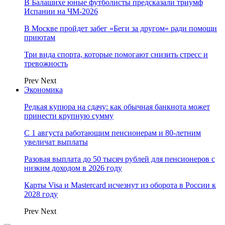
В Балашихе юные футболисты предсказали триумф
Испании на ЧМ-2026
В Москве пройдет забег «Беги за другом» ради помощи
приютам
Три вида спорта, которые помогают снизить стресс и
тревожность
Prev
Next
Экономика
Редкая купюра на сдачу: как обычная банкнота может
принести крупную сумму
С 1 августа работающим пенсионерам и 80-летним
увеличат выплаты
Разовая выплата до 50 тысяч рублей для пенсионеров с
низким доходом в 2026 году
Карты Visa и Mastercard исчезнут из оборота в России к
2028 году
Prev
Next