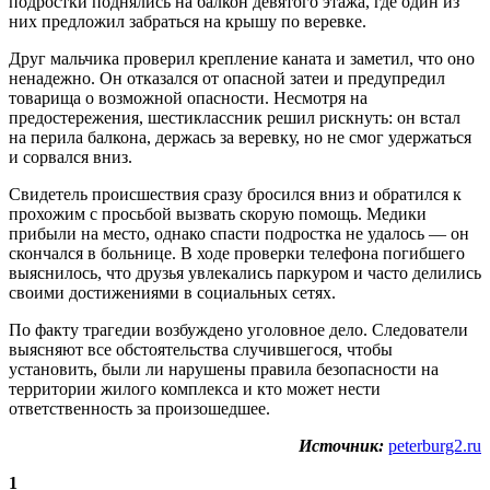
подростки поднялись на балкон девятого этажа, где один из
них предложил забраться на крышу по веревке.
Друг мальчика проверил крепление каната и заметил, что оно
ненадежно. Он отказался от опасной затеи и предупредил
товарища о возможной опасности. Несмотря на
предостережения, шестиклассник решил рискнуть: он встал
на перила балкона, держась за веревку, но не смог удержаться
и сорвался вниз.
Свидетель происшествия сразу бросился вниз и обратился к
прохожим с просьбой вызвать скорую помощь. Медики
прибыли на место, однако спасти подростка не удалось — он
скончался в больнице. В ходе проверки телефона погибшего
выяснилось, что друзья увлекались паркуром и часто делились
своими достижениями в социальных сетях.
По факту трагедии возбуждено уголовное дело. Следователи
выясняют все обстоятельства случившегося, чтобы
установить, были ли нарушены правила безопасности на
территории жилого комплекса и кто может нести
ответственность за произошедшее.
Источник:
peterburg2.ru
1