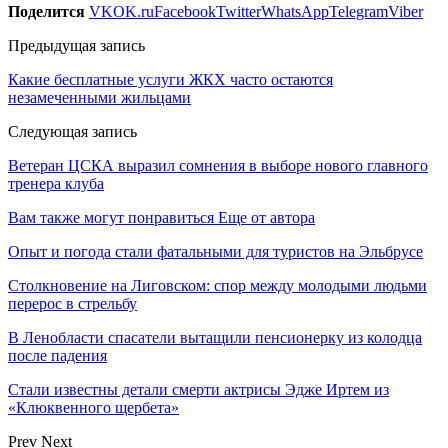
Поделится
VK
OK.ru
Facebook
Twitter
WhatsApp
Telegram
Viber
Предыдущая запись
Какие бесплатные услуги ЖКХ часто остаются
незамеченными жильцами
Следующая запись
Ветеран ЦСКА выразил сомнения в выборе нового главного
тренера клуба
Вам также могут понравиться
Еще от автора
Опыт и погода стали фатальными для туристов на Эльбрусе
Столкновение на Лиговском: спор между молодыми людьми
перерос в стрельбу
В Ленобласти спасатели вытащили пенсионерку из колодца
после падения
Стали известны детали смерти актрисы Эдже Иртем из
«Клюквенного щербета»
Prev
Next