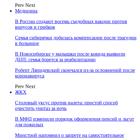
Prev
Next
Медицина
В России создают восемь съедобных вакцин против
вирусов и грибков
Семья сибирячки добилась компенсации после трагедии
в больнице
В Новосибирске у малышки после ковида выявили
ДЦП: семья борется за реабилитацию
Роберт Ляпидевский скончался из-за осложнений после
коронавируса
Prev
Next
ЖКХ
Столовый уксус против налета: простой способ
очистить унитаз за ночь
В МФЦ изменили порядок оформления пенсий и льгот
для пожилых
Минстрой напомнил о запрете на самостоятельное