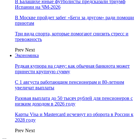
В Балашихе юные футболисты предсказали триумф
Испании на ЧМ-2026
В Москве пройдет забег «Беги за другом» ради помощи
приютам
Три вида спорта, которые помогают снизить стресс и
тревожность
Prev
Next
Экономика
Редкая купюра на сдачу: как обычная банкнота может
принести крупную сумму
С 1 августа работающим пенсионерам и 80-летним
увеличат выплаты
Разовая выплата до 50 тысяч рублей для пенсионеров с
низким доходом в 2026 году
Карты Visa и Mastercard исчезнут из оборота в России к
2028 году
Prev
Next