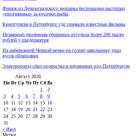
Финик из Ленинградского зоопарка беспощадно растерзал
«противника» за кусочки рыбы
Кинотуризм в Петербурге: где снимали известные фильмы
Незаконно уволенная уборщица отсудила более 200 тысяч
рублей у предприятия
На набережной Черной речки на голову школьнику упал
кусок облицовки
Электропоезд сбил подростка в наушниках под Петербургом
Август 2026
Пн
Вт
Ср
Чт
Пт
Сб
Вс
1
2
3
4
5
6
7
8
9
10
11
12
13
14
15
16
17
18
19
20
21
22
23
24
25
26
27
28
29
30
31
« Июл
Метки