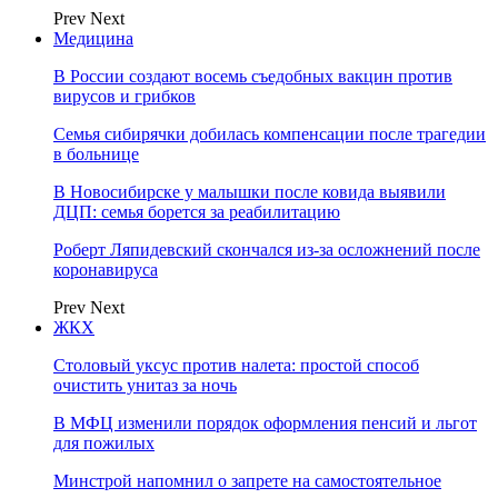
Prev
Next
Медицина
В России создают восемь съедобных вакцин против
вирусов и грибков
Семья сибирячки добилась компенсации после трагедии
в больнице
В Новосибирске у малышки после ковида выявили
ДЦП: семья борется за реабилитацию
Роберт Ляпидевский скончался из-за осложнений после
коронавируса
Prev
Next
ЖКХ
Столовый уксус против налета: простой способ
очистить унитаз за ночь
В МФЦ изменили порядок оформления пенсий и льгот
для пожилых
Минстрой напомнил о запрете на самостоятельное