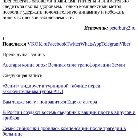
пренебрегать базовыми правилами гигиены и внимательно
следить за своим здоровьем. Только комплексный метод
позволит удержать положительную динамику и избежать
новых всплесков заболеваемости.
Источник:
peterburg2.ru
1
Поделится
VK
OK.ru
Facebook
Twitter
WhatsApp
Telegram
Viber
Предыдущая запись
Аватары конца эпох: Великая сила трансформации Земли
Следующая запись
«Зенит» лидирует в турнирной таблице перед
заключительным туром РПЛ
Вам также могут понравиться
Еще от автора
В России создают восемь съедобных вакцин против вирусов и
грибков
Семья сибирячки добилась компенсации после трагедии в
больнице