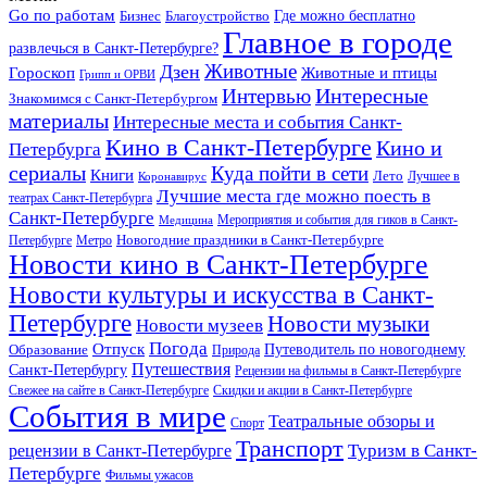
Go по работам
Бизнес
Благоустройство
Где можно бесплатно
Главное в городе
развлечься в Санкт-Петербурге?
Дзен
Животные
Гороскоп
Животные и птицы
Грипп и ОРВИ
Интересные
Интервью
Знакомимся с Санкт-Петербургом
материалы
Интересные места и события Санкт-
Кино в Санкт-Петербурге
Кино и
Петербурга
сериалы
Куда пойти в сети
Книги
Лето
Лучшее в
Коронавирус
Лучшие места где можно поесть в
театрах Санкт-Петербурга
Санкт-Петербурге
Мероприятия и события для гиков в Санкт-
Медицина
Новогодние праздники в Санкт-Петербурге
Петербурге
Метро
Новости кино в Санкт-Петербурге
Новости культуры и искусства в Санкт-
Петербурге
Новости музыки
Новости музеев
Погода
Отпуск
Образование
Путеводитель по новогоднему
Природа
Путешествия
Санкт-Петербургу
Рецензии на фильмы в Санкт-Петербурге
Свежее на сайте в Санкт-Петербурге
Скидки и акции в Санкт-Петербурге
События в мире
Театральные обзоры и
Спорт
Транспорт
Туризм в Санкт-
рецензии в Санкт-Петербурге
Петербурге
Фильмы ужасов