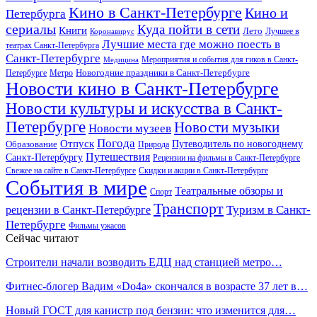
Кино в Санкт-Петербурге
Кино и
Петербурга
сериалы
Куда пойти в сети
Книги
Лето
Лучшее в
Коронавирус
Лучшие места где можно поесть в
театрах Санкт-Петербурга
Санкт-Петербурге
Мероприятия и события для гиков в Санкт-
Медицина
Новогодние праздники в Санкт-Петербурге
Петербурге
Метро
Новости кино в Санкт-Петербурге
Новости культуры и искусства в Санкт-
Петербурге
Новости музыки
Новости музеев
Погода
Отпуск
Образование
Путеводитель по новогоднему
Природа
Путешествия
Санкт-Петербургу
Рецензии на фильмы в Санкт-Петербурге
Свежее на сайте в Санкт-Петербурге
Скидки и акции в Санкт-Петербурге
События в мире
Театральные обзоры и
Спорт
Транспорт
Туризм в Санкт-
рецензии в Санкт-Петербурге
Петербурге
Фильмы ужасов
Сейчас читают
Строители начали возводить ЕДЦ над станцией метро…
Фитнес-блогер Вадим «Do4a» скончался в возрасте 37 лет в…
Новый ГОСТ для канистр под бензин: что изменится для…