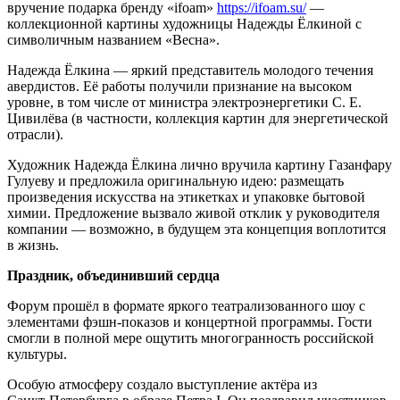
вручение подарка бренду «ifoam»
https://ifoam.su/
—
коллекционной картины художницы Надежды Ёлкиной с
символичным названием «Весна».
Надежда Ёлкина — яркий представитель молодого течения
авердистов. Её работы получили признание на высоком
уровне, в том числе от министра электроэнергетики С. Е.
Цивилёва (в частности, коллекция картин для энергетической
отрасли).
Художник Надежда Ёлкина лично вручила картину Газанфару
Гулуеву и предложила оригинальную идею: размещать
произведения искусства на этикетках и упаковке бытовой
химии. Предложение вызвало живой отклик у руководителя
компании — возможно, в будущем эта концепция воплотится
в жизнь.
Праздник, объединивший сердца
Форум прошёл в формате яркого театрализованного шоу с
элементами фэшн‑показов и концертной программы. Гости
смогли в полной мере ощутить многогранность российской
культуры.
Особую атмосферу создало выступление актёра из