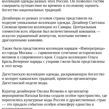
коллекций одежды разных эпох России. Он позволил гостям
совершить путешествие во времени и по‑новому оценить
богатство национальных традиций.
Дизайнеры из разных уголков страны представили на
подиуме уникальные коллекции одежды. Дизайнер Светлана
Снежная привезла коллекцию из Самары. Центральным
элементом всех образов был величественный кокошник —
искусно украшенный жемчугом, золотыми нитями и
драгоценными камнями.
Также была представлена коллекция нарядов «Императрица»
из города Москвы — гармоничное сочетание исторических
мотивов и современного кроя. Создала коллекцию Ольга
Бриль.Вечерние наряды с узорами гжели были представлены
в этот вечер.
Дагестанскую коллекцию одежды, раскрывающую богатство
и колорит кавказских традиций, привезли организаторы
Дагестанской недели моды.
Куратор дизайнеров Оксана Волкова и организатор
мероприятия Наталья Белова создали особое пространство, где
переплелись культурные коды России и дружественных стран
— это придало событию особую атмосферу единства и
взаимопонимания.