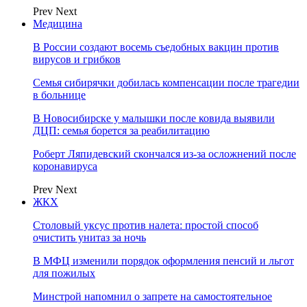
Prev
Next
Медицина
В России создают восемь съедобных вакцин против
вирусов и грибков
Семья сибирячки добилась компенсации после трагедии
в больнице
В Новосибирске у малышки после ковида выявили
ДЦП: семья борется за реабилитацию
Роберт Ляпидевский скончался из-за осложнений после
коронавируса
Prev
Next
ЖКХ
Столовый уксус против налета: простой способ
очистить унитаз за ночь
В МФЦ изменили порядок оформления пенсий и льгот
для пожилых
Минстрой напомнил о запрете на самостоятельное