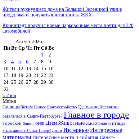
Жители рухнувшего дома на Большой Зелениной улице
продолжают получать квитанции за ЖКХ
Кронштадт получил новые парковочные места почти для 320
автомобилей
Август 2026
Пн
Вт
Ср
Чт
Пт
Сб
Вс
1
2
3
4
5
6
7
8
9
10
11
12
13
14
15
16
17
18
19
20
21
22
23
24
25
26
27
28
29
30
31
« Июл
Метки
Go по работам
Бизнес
Благоустройство
Где можно бесплатно
Главное в городе
развлечься в Санкт-Петербурге?
Дзен
Животные
Гороскоп
Животные и птицы
Грипп и ОРВИ
Интересные
Интервью
Знакомимся с Санкт-Петербургом
материалы
Интересные места и события Санкт-