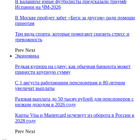
В Балашихе юные футболисты предсказали триумф
Испании на ЧМ-2026
В Москве пройдет забег «Беги за другом» ради помощи
приютам
Три вида спорта, которые помогают снизить стресс и
тревожность
Prev
Next
Экономика
Редкая купюра на сдачу: как обычная банкнота может
принести крупную сумму
С 1 августа работающим пенсионерам и 80-летним
увеличат выплаты
Разовая выплата до 50 тысяч рублей для пенсионеров с
низким доходом в 2026 году
Карты Visa и Mastercard исчезнут из оборота в России к
2028 году
Prev
Next