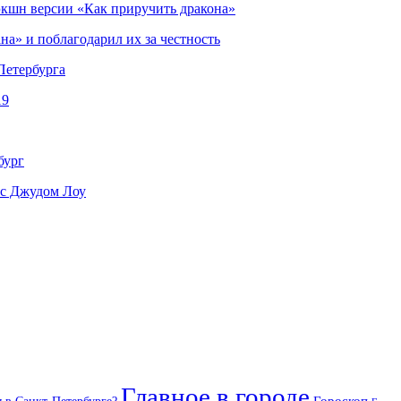
-экшн версии «Как приручить дракона»
на» и поблагодарил их за честность
Петербурга
19
бург
 с Джудом Лоу
Главное в городе
Гороскоп