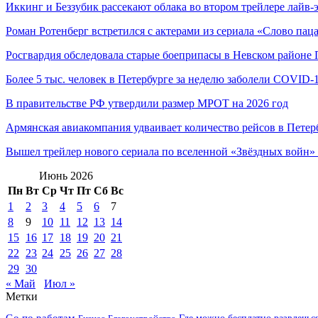
Иккинг и Беззубик рассекают облака во втором трейлере лайв
Роман Ротенберг встретился с актерами из сериала «Слово паца
Росгвардия обследовала старые боеприпасы в Невском районе 
Более 5 тыс. человек в Петербурге за неделю заболели COVID-
В правительстве РФ утвердили размер МРОТ на 2026 год
Армянская авиакомпания удваивает количество рейсов в Петер
Вышел трейлер нового сериала по вселенной «Звёздных войн»
Июнь 2026
Пн
Вт
Ср
Чт
Пт
Сб
Вс
1
2
3
4
5
6
7
8
9
10
11
12
13
14
15
16
17
18
19
20
21
22
23
24
25
26
27
28
29
30
« Май
Июл »
Метки
Go по работам