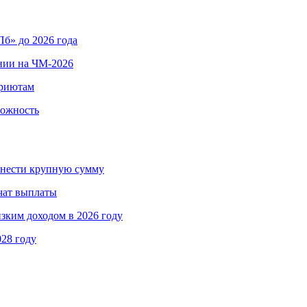
б» до 2026 года
нии на ЧМ-2026
приютам
вожность
ринести крупную сумму
чат выплаты
изким доходом в 2026 году
028 году