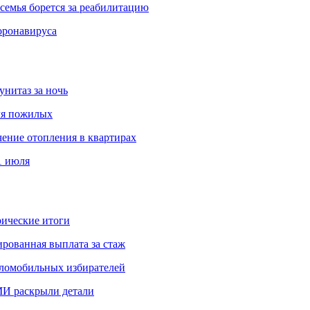
емья борется за реабилитацию
оронавируса
унитаз за ночь
ля пожилых
чение отопления в квартирах
1 июля
ические итоги
рованная выплата за стаж
аломобильных избирателей
И раскрыли детали