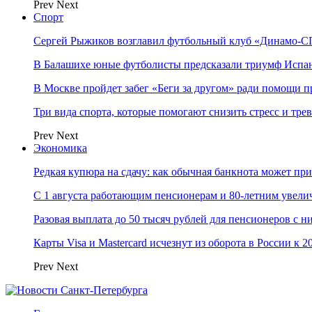
Prev
Next
Спорт
Сергей Рыжиков возглавил футбольный клуб «Динамо-СП
В Балашихе юные футболисты предсказали триумф Испа
В Москве пройдет забег «Беги за другом» ради помощи 
Три вида спорта, которые помогают снизить стресс и тре
Prev
Next
Экономика
Редкая купюра на сдачу: как обычная банкнота может п
С 1 августа работающим пенсионерам и 80-летним увели
Разовая выплата до 50 тысяч рублей для пенсионеров с н
Карты Visa и Mastercard исчезнут из оборота в России к 2
Prev
Next