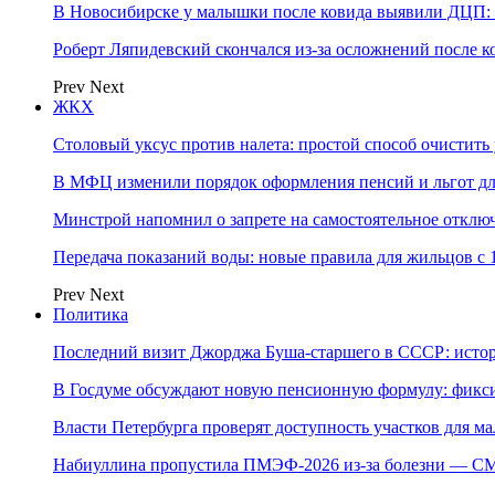
В Новосибирске у малышки после ковида выявили ДЦП: с
Роберт Ляпидевский скончался из-за осложнений после к
Prev
Next
ЖКХ
Столовый уксус против налета: простой способ очистить 
В МФЦ изменили порядок оформления пенсий и льгот д
Минстрой напомнил о запрете на самостоятельное отклю
Передача показаний воды: новые правила для жильцов с 
Prev
Next
Политика
Последний визит Джорджа Буша-старшего в СССР: истор
В Госдуме обсуждают новую пенсионную формулу: фикси
Власти Петербурга проверят доступность участков для м
Набиуллина пропустила ПМЭФ-2026 из-за болезни — СМ