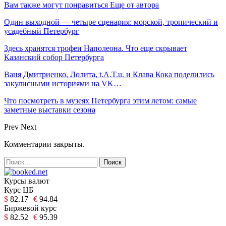
Вам также могут понравиться
Еще от автора
Один выходной — четыре сценария: морской, тропический и
усадебный Петербург
Здесь хранятся трофеи Наполеона. Что еще скрывает
Казанский собор Петербурга
Ваня Дмитриенко, Лолита, t.A.T.u. и Клава Кока поделились
закулисными историями на VK…
Что посмотреть в музеях Петербурга этим летом: самые
заметные выставки сезона
Prev
Next
Комментарии закрыты.
Курсы валют
Курс ЦБ
$
82.17
€
94.84
Биржевой курс
$
82.52
€
95.39