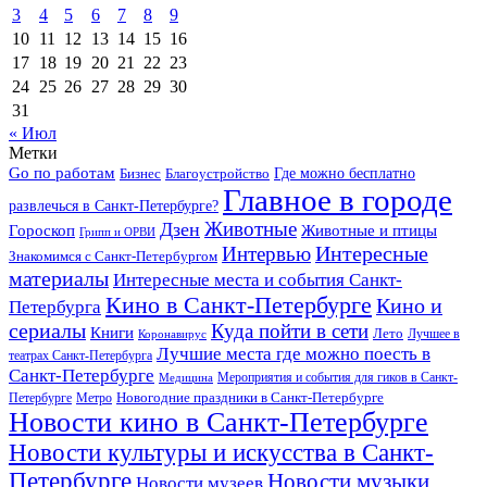
3
4
5
6
7
8
9
10
11
12
13
14
15
16
17
18
19
20
21
22
23
24
25
26
27
28
29
30
31
« Июл
Метки
Go по работам
Бизнес
Благоустройство
Где можно бесплатно
Главное в городе
развлечься в Санкт-Петербурге?
Дзен
Животные
Гороскоп
Животные и птицы
Грипп и ОРВИ
Интересные
Интервью
Знакомимся с Санкт-Петербургом
материалы
Интересные места и события Санкт-
Кино в Санкт-Петербурге
Кино и
Петербурга
сериалы
Куда пойти в сети
Книги
Лето
Лучшее в
Коронавирус
Лучшие места где можно поесть в
театрах Санкт-Петербурга
Санкт-Петербурге
Мероприятия и события для гиков в Санкт-
Медицина
Новогодние праздники в Санкт-Петербурге
Петербурге
Метро
Новости кино в Санкт-Петербурге
Новости культуры и искусства в Санкт-
Петербурге
Новости музыки
Новости музеев