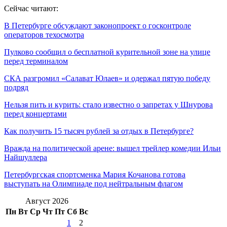
Сейчас читают:
В Петербурге обсуждают законопроект о госконтроле
операторов техосмотра
Пулково сообщил о бесплатной курительной зоне на улице
перед терминалом
СКА разгромил «Салават Юлаев» и одержал пятую победу
подряд
Нельзя пить и курить: стало известно о запретах у Шнурова
перед концертами
Как получить 15 тысяч рублей за отдых в Петербурге?
Вражда на политической арене: вышел трейлер комедии Ильи
Найшуллера
Петербургская спортсменка Мария Кочанова готова
выступать на Олимпиаде под нейтральным флагом
Август 2026
Пн
Вт
Ср
Чт
Пт
Сб
Вс
1
2