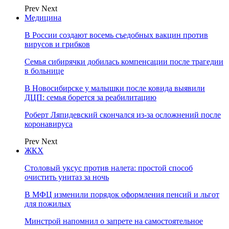
Prev
Next
Медицина
В России создают восемь съедобных вакцин против
вирусов и грибков
Семья сибирячки добилась компенсации после трагедии
в больнице
В Новосибирске у малышки после ковида выявили
ДЦП: семья борется за реабилитацию
Роберт Ляпидевский скончался из-за осложнений после
коронавируса
Prev
Next
ЖКХ
Столовый уксус против налета: простой способ
очистить унитаз за ночь
В МФЦ изменили порядок оформления пенсий и льгот
для пожилых
Минстрой напомнил о запрете на самостоятельное