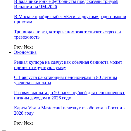
В Балашихе юные футболисты предсказали триумф
Испании на ЧМ-2026
В Москве пройдет забег «Беги за другом» ради помощи
приютам
Три вида спорта, которые помогают снизить стресс и
тревожность
Prev
Next
Экономика
Редкая купюра на сдачу: как обычная банкнота может
принести крупную сумму
С 1 августа работающим пенсионерам и 80-летним
увеличат выплаты
Разовая выплата до 50 тысяч рублей для пенсионеров с
низким доходом в 2026 году
Карты Visa и Mastercard исчезнут из оборота в России к
2028 году
Prev
Next