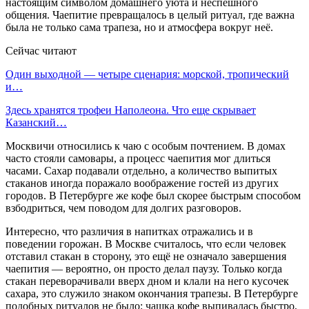
настоящим символом домашнего уюта и неспешного
общения. Чаепитие превращалось в целый ритуал, где важна
была не только сама трапеза, но и атмосфера вокруг неё.
Сейчас читают
Один выходной — четыре сценария: морской, тропический
и…
Здесь хранятся трофеи Наполеона. Что еще скрывает
Казанский…
Москвичи относились к чаю с особым почтением. В домах
часто стояли самовары, а процесс чаепития мог длиться
часами. Сахар подавали отдельно, а количество выпитых
стаканов иногда поражало воображение гостей из других
городов. В Петербурге же кофе был скорее быстрым способом
взбодриться, чем поводом для долгих разговоров.
Интересно, что различия в напитках отражались и в
поведении горожан. В Москве считалось, что если человек
отставил стакан в сторону, это ещё не означало завершения
чаепития — вероятно, он просто делал паузу. Только когда
стакан переворачивали вверх дном и клали на него кусочек
сахара, это служило знаком окончания трапезы. В Петербурге
подобных ритуалов не было: чашка кофе выпивалась быстро,