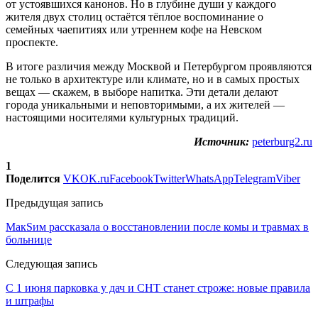
от устоявшихся канонов. Но в глубине души у каждого
жителя двух столиц остаётся тёплое воспоминание о
семейных чаепитиях или утреннем кофе на Невском
проспекте.
В итоге различия между Москвой и Петербургом проявляются
не только в архитектуре или климате, но и в самых простых
вещах — скажем, в выборе напитка. Эти детали делают
города уникальными и неповторимыми, а их жителей —
настоящими носителями культурных традиций.
Источник:
peterburg2.ru
1
Поделится
VK
OK.ru
Facebook
Twitter
WhatsApp
Telegram
Viber
Предыдущая запись
МакSим рассказала о восстановлении после комы и травмах в
больнице
Следующая запись
С 1 июня парковка у дач и СНТ станет строже: новые правила
и штрафы