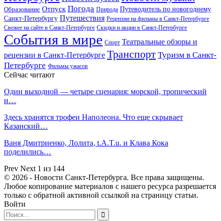
Погода
Отпуск
Образование
Путеводитель по новогоднему
Природа
Путешествия
Санкт-Петербургу
Рецензии на фильмы в Санкт-Петербурге
Свежее на сайте в Санкт-Петербурге
Скидки и акции в Санкт-Петербурге
События в мире
Театральные обзоры и
Спорт
Транспорт
Туризм в Санкт-
рецензии в Санкт-Петербурге
Петербурге
Фильмы ужасов
Сейчас читают
Один выходной — четыре сценария: морской, тропический
и…
Здесь хранятся трофеи Наполеона. Что еще скрывает
Казанский…
Ваня Дмитриенко, Лолита, t.A.T.u. и Клава Кока
поделились…
Prev
Next
1 из 144
© 2026 - Новости Санкт-Петербурга. Все права защищены.
Любое копирование материалов с нашего ресурса разрешается
только с обратной активной ссылкой на страницу статьи.
Войти