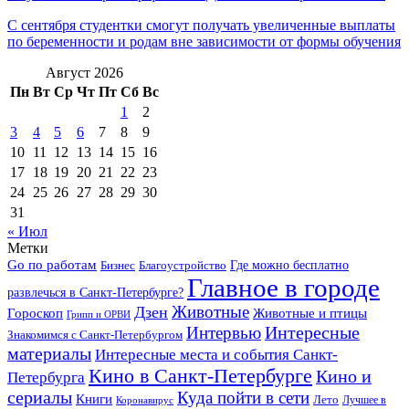
С сентября студентки смогут получать увеличенные выплаты
по беременности и родам вне зависимости от формы обучения
Август 2026
Пн
Вт
Ср
Чт
Пт
Сб
Вс
1
2
3
4
5
6
7
8
9
10
11
12
13
14
15
16
17
18
19
20
21
22
23
24
25
26
27
28
29
30
31
« Июл
Метки
Go по работам
Бизнес
Благоустройство
Где можно бесплатно
Главное в городе
развлечься в Санкт-Петербурге?
Дзен
Животные
Гороскоп
Животные и птицы
Грипп и ОРВИ
Интересные
Интервью
Знакомимся с Санкт-Петербургом
материалы
Интересные места и события Санкт-
Кино в Санкт-Петербурге
Кино и
Петербурга
сериалы
Куда пойти в сети
Книги
Лето
Лучшее в
Коронавирус