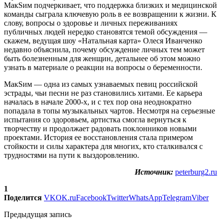
МакSим подчеркивает, что поддержка близких и медицинской
команды сыграла ключевую роль в ее возвращении к жизни. К
слову, вопросы о здоровье и личных переживаниях
публичных людей нередко становятся темой обсуждения —
скажем, ведущая шоу «Натальная карта» Олеся Иванченко
недавно объяснила, почему обсуждение личных тем может
быть болезненным для женщин, детальнее об этом можно
узнать в материале о реакции на вопросы о беременности.
МакSим — одна из самых узнаваемых певиц российской
эстрады, чьи песни не раз становились хитами. Ее карьера
началась в начале 2000-х, и с тех пор она неоднократно
попадала в топы музыкальных чартов. Несмотря на серьезные
испытания со здоровьем, артистка смогла вернуться к
творчеству и продолжает радовать поклонников новыми
проектами. История ее восстановления стала примером
стойкости и силы характера для многих, кто сталкивался с
трудностями на пути к выздоровлению.
Источник:
peterburg2.ru
1
Поделится
VK
OK.ru
Facebook
Twitter
WhatsApp
Telegram
Viber
Предыдущая запись