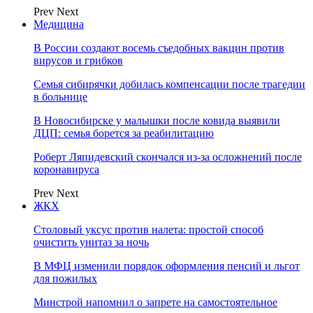
Prev
Next
Медицина
В России создают восемь съедобных вакцин против
вирусов и грибков
Семья сибирячки добилась компенсации после трагедии
в больнице
В Новосибирске у малышки после ковида выявили
ДЦП: семья борется за реабилитацию
Роберт Ляпидевский скончался из-за осложнений после
коронавируса
Prev
Next
ЖКХ
Столовый уксус против налета: простой способ
очистить унитаз за ночь
В МФЦ изменили порядок оформления пенсий и льгот
для пожилых
Минстрой напомнил о запрете на самостоятельное