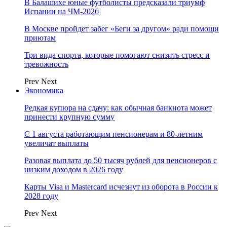
В Балашихе юные футболисты предсказали триумф
Испании на ЧМ-2026
В Москве пройдет забег «Беги за другом» ради помощи
приютам
Три вида спорта, которые помогают снизить стресс и
тревожность
Prev
Next
Экономика
Редкая купюра на сдачу: как обычная банкнота может
принести крупную сумму
С 1 августа работающим пенсионерам и 80-летним
увеличат выплаты
Разовая выплата до 50 тысяч рублей для пенсионеров с
низким доходом в 2026 году
Карты Visa и Mastercard исчезнут из оборота в России к
2028 году
Prev
Next