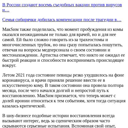
В России создают восемь съедобных вакцин против вирусов
и…
Семья сибирячки добилась компенсации после трагедии в…
МакSим также поделилась, что момент пробуждения из комы
оказался неожиданным не только для врачей, но и для нее
самой. Ей было сложно говорить из-за трахеостомы и
многочисленных трубок, но она сразу попыталась пошутить,
отвечая на вопросы медперсонала о своем состоянии и
местонахождении. Артистка отмечает, что никто не ожидал ее
быстрой реакции и способности воспринимать происходящее
вокруг.
Летом 2021 года состояние певицы резко ухудшилось на фоне
коронавируса, и врачи приняли решение ввести ее в
искусственную кому. В таком состоянии она провела полтора
месяца, после чего начался долгий и непростой путь к
восстановлению. МакSим признается, что теперь может с
долей иронии относиться к тем событиям, хотя тогда ситуация
казалась критической.
В шоу-бизнесе подобные истории восстановления всегда
вызывают интерес, ведь за сценическим образом часто
скрываются серьезные испытания. Вспоминая свой опыт,