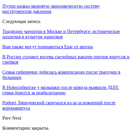
Путин назвал мировую экономическую систему
инструментом давления
Следующая запись
Традиции чаепития в Москве и Петербурге: исторические
различия в культуре напитков
Вам также могут понравиться
Еще от автора
В России создают восемь съедобных вакцин против вирусов и
грибков
Семья сибирячки добилась компенсации после трагедии в
больнице
В Новосибирске у малышки после ковида выявили ДЦП:
семья борется за реабилитацию
Роберт Ляпидевский скончался из-за осложнений после
коронавируса
Prev
Next
Комментарии закрыты.