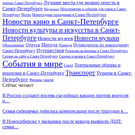
Лучшие места где можно поесть в
театрах Санкт-Петербурга
Санкт-Петербурге
Мероприятия и события для гиков в Санкт-
Медицина
Новогодние праздники в Санкт-Петербурге
Петербурге
Метро
Новости кино в Санкт-Петербурге
Новости культуры и искусства в Санкт-
Петербурге
Новости музыки
Новости музеев
Погода
Отпуск
Образование
Путеводитель по новогоднему
Природа
Путешествия
Санкт-Петербургу
Рецензии на фильмы в Санкт-Петербурге
Свежее на сайте в Санкт-Петербурге
Скидки и акции в Санкт-Петербурге
События в мире
Театральные обзоры и
Спорт
Транспорт
Туризм в Санкт-
рецензии в Санкт-Петербурге
Петербурге
Фильмы ужасов
Сейчас читают
В России создают восемь съедобных вакцин против вирусов
и…
Семья сибирячки добилась компенсации после трагедии в…
В Новосибирске у малышки после ковида выявили ДЦП:
семья…