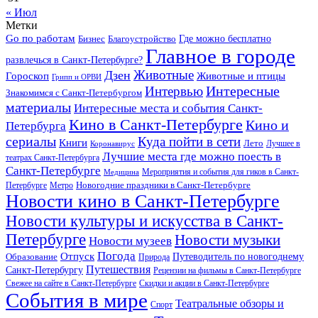
« Июл
Метки
Go по работам
Бизнес
Благоустройство
Где можно бесплатно
Главное в городе
развлечься в Санкт-Петербурге?
Дзен
Животные
Гороскоп
Животные и птицы
Грипп и ОРВИ
Интересные
Интервью
Знакомимся с Санкт-Петербургом
материалы
Интересные места и события Санкт-
Кино в Санкт-Петербурге
Кино и
Петербурга
сериалы
Куда пойти в сети
Книги
Лето
Лучшее в
Коронавирус
Лучшие места где можно поесть в
театрах Санкт-Петербурга
Санкт-Петербурге
Мероприятия и события для гиков в Санкт-
Медицина
Новогодние праздники в Санкт-Петербурге
Петербурге
Метро
Новости кино в Санкт-Петербурге
Новости культуры и искусства в Санкт-
Петербурге
Новости музыки
Новости музеев
Погода
Отпуск
Образование
Путеводитель по новогоднему
Природа
Путешествия
Санкт-Петербургу
Рецензии на фильмы в Санкт-Петербурге
Свежее на сайте в Санкт-Петербурге
Скидки и акции в Санкт-Петербурге
События в мире
Театральные обзоры и
Спорт