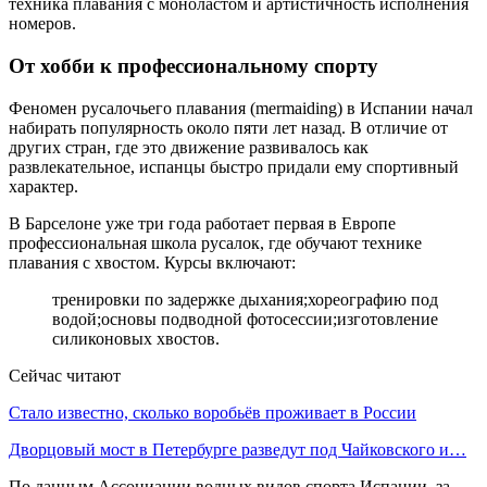
техника плавания с моноластом и артистичность исполнения
номеров.
От хобби к профессиональному спорту
Феномен русалочьего плавания (mermaiding) в Испании начал
набирать популярность около пяти лет назад. В отличие от
других стран, где это движение развивалось как
развлекательное, испанцы быстро придали ему спортивный
характер.
В Барселоне уже три года работает первая в Европе
профессиональная школа русалок, где обучают технике
плавания с хвостом. Курсы включают:
тренировки по задержке дыхания;хореографию под
водой;основы подводной фотосессии;изготовление
силиконовых хвостов.
Сейчас читают
Стало известно, сколько воробьёв проживает в России
Дворцовый мост в Петербурге разведут под Чайковского и…
По данным Ассоциации водных видов спорта Испании, за