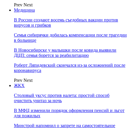
Prev
Next
Медицина
В России создают восемь съедобных вакцин против
вирусов и грибков
Семья сибирячки добилась компенсации после трагедии
в больнице
В Новосибирске у малышки после ковида выявили
ДЦП: семья борется за реабилитацию
Роберт Ляпидевский скончался из-за осложнений после
коронавируса
Prev
Next
ЖКХ
Столовый уксус против налета: простой способ
очистить унитаз за ночь
В МФЦ изменили порядок оформления пенсий и льгот
для пожилых
Минстрой напомнил о запрете на самостоятельное