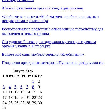
Абхазия ужесточила правила въезда для россиян
«Люби меня долго» и «Мой мармеладный» стали самыми
популярными треками года
Роспотребнадзор представил обновленную тест-систему для
выявления птичьего гриппа
Сотрудники Росгвардии задержали мужчину с муляжом
оружия у банка в Петербурге
Вышел ещё один трейлер сериала «Комбинация»
Подростки арендовали коттедж в Пушкине и разгромили его
Август 2026
Пн
Вт
Ср
Чт
Пт
Сб
Вс
1
2
3
4
5
6
7
8
9
10
11
12
13
14
15
16
17
18
19
20
21
22
23
24
25
26
27
28
29
30
31