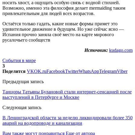
носить хвост, а ощущать особую связь с водной стихией.
Возможно, именно эта философия делает mermaiding таким
привлекательным для людей всех возрастов.
Остаётся только гадать, какие новые формы примет это
удивительное движение в будущем. Но уже сейчас ясно —
Испания прочно заняла своё место на карте мирового
русалочьего сообществ
Источник:
kudago.com
События в мире
3
Поделится
VK
OK.ru
Facebook
Twitter
WhatsApp
Telegram
Viber
Предыдущая запись
Танцоры Татьяны Булановой стали интернет-сенсацией после
выступлений в Петербурге и Москве
Следующая запись
В Ленинградской области за неделю ликвидировали более 350
аварий на водопроводе и канализации
Вам также могут понравиться
Еще от автора