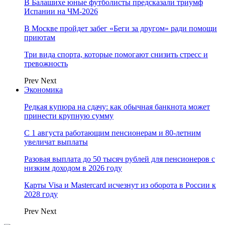
В Балашихе юные футболисты предсказали триумф
Испании на ЧМ-2026
В Москве пройдет забег «Беги за другом» ради помощи
приютам
Три вида спорта, которые помогают снизить стресс и
тревожность
Prev
Next
Экономика
Редкая купюра на сдачу: как обычная банкнота может
принести крупную сумму
С 1 августа работающим пенсионерам и 80-летним
увеличат выплаты
Разовая выплата до 50 тысяч рублей для пенсионеров с
низким доходом в 2026 году
Карты Visa и Mastercard исчезнут из оборота в России к
2028 году
Prev
Next