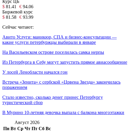
Курс ЦБ
$
81.41
€
94.06
Биржевой курс
$
81.58
€
93.99
Сейчас читают:
Авито Услуги: маникюр, СПА и бизнес-консультации —
какие услуги петербуржцы выбирали в январе
На Васильевском острове поселилась самка нерпы
Из Петербурга в Себу могут запустить прямое авиасообщение
У лосей Ленобласти начался гон
Встреча «Зенита» с сербской «Црвена Звезда» закончилась
поражением
Стало известно, сколько денег принес Петербургу
туристический сбор
В Мурино 10-летняя девочка выпала с балкона многоэтажки
Август 2026
Пн
Вт
Ср
Чт
Пт
Сб
Вс