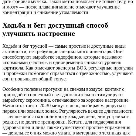
дать фоновая музыка. Такой метод помогает не только телу, но
и мозгу — после плавания многие отмечают улучшение
концентрации и снижение утомляемости.
Ходьба и бег: доступный способ
улучшить настроение
Ходьба и бег трусцой — самые простые и доступные виды
активности, не требующие специального инвентаря. Они
способствуют выработке эндорфинов, которые называют
«гормонами счастья», и одновременно снижают уровень
кортизола. Как отмечают эксперты ВОЗ, регулярные прогулки
и пробежки помогают справляться с тревожностью, улучшают
сон и повышают общий тонус.
Особенно полезны прогулки на свежем воздухе: контакт с
природой и солнечный свет дополнительно стимулируют
выработку серотонина, отвечающего за хорошее настроение.
Начинать стоит с 20-30 минут в день, выбирая маршруты в
парках или зеленых зонах. Регулярность важнее длительности
— лучше двигаться понемногу каждый день, чем устраивать
редкие, но долгие тренировки. Кстати, для поддержания
здоровья шеи и лица также существуют простые упражнения
— детальнее о них можно узнать в материале о техниках для