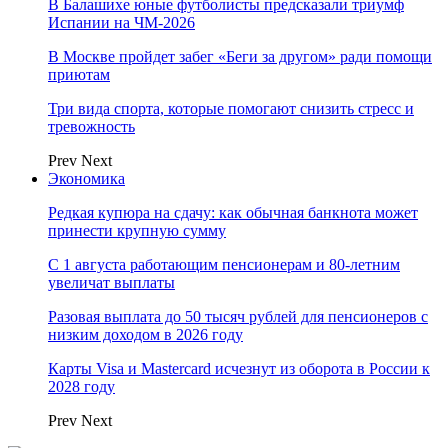
В Балашихе юные футболисты предсказали триумф
Испании на ЧМ-2026
В Москве пройдет забег «Беги за другом» ради помощи
приютам
Три вида спорта, которые помогают снизить стресс и
тревожность
Prev
Next
Экономика
Редкая купюра на сдачу: как обычная банкнота может
принести крупную сумму
С 1 августа работающим пенсионерам и 80-летним
увеличат выплаты
Разовая выплата до 50 тысяч рублей для пенсионеров с
низким доходом в 2026 году
Карты Visa и Mastercard исчезнут из оборота в России к
2028 году
Prev
Next