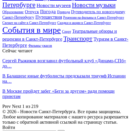
Петербурге
Новости музыки
Новости музеев
Погода
Отпуск
Образование
Путеводитель по новогоднему
Природа
Путешествия
Санкт-Петербургу
Рецензии на фильмы в Санкт-Петербурге
Свежее на сайте в Санкт-Петербурге
Скидки и акции в Санкт-Петербурге
События в мире
Театральные обзоры и
Спорт
Транспорт
Туризм в Санкт-
рецензии в Санкт-Петербурге
Петербурге
Фильмы ужасов
Сейчас читают
Сергей Рыжиков возглавил футбольный клуб «Динамо-СПб»
до…
В Балашихе юные футболисты предсказали триумф Испании
на…
В Москве пройдет забег «Беги за другом» ради помощи
приютам
Prev
Next
1 из 219
© 2026 - Новости Санкт-Петербурга. Все права защищены.
Любое копирование материалов с нашего ресурса разрешается
только с обратной активной ссылкой на страницу статьи.
Войти