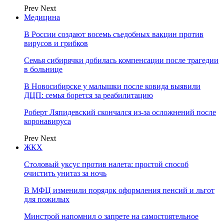
Prev
Next
Медицина
В России создают восемь съедобных вакцин против
вирусов и грибков
Семья сибирячки добилась компенсации после трагедии
в больнице
В Новосибирске у малышки после ковида выявили
ДЦП: семья борется за реабилитацию
Роберт Ляпидевский скончался из-за осложнений после
коронавируса
Prev
Next
ЖКХ
Столовый уксус против налета: простой способ
очистить унитаз за ночь
В МФЦ изменили порядок оформления пенсий и льгот
для пожилых
Минстрой напомнил о запрете на самостоятельное