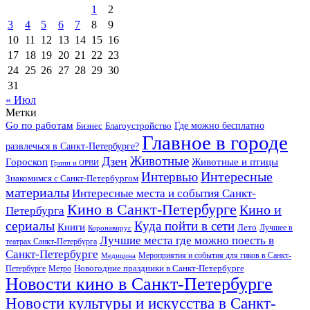
1
2
3
4
5
6
7
8
9
10
11
12
13
14
15
16
17
18
19
20
21
22
23
24
25
26
27
28
29
30
31
« Июл
Метки
Go по работам
Бизнес
Благоустройство
Где можно бесплатно
Главное в городе
развлечься в Санкт-Петербурге?
Дзен
Животные
Гороскоп
Животные и птицы
Грипп и ОРВИ
Интересные
Интервью
Знакомимся с Санкт-Петербургом
материалы
Интересные места и события Санкт-
Кино в Санкт-Петербурге
Кино и
Петербурга
сериалы
Куда пойти в сети
Книги
Лето
Лучшее в
Коронавирус
Лучшие места где можно поесть в
театрах Санкт-Петербурга
Санкт-Петербурге
Мероприятия и события для гиков в Санкт-
Медицина
Новогодние праздники в Санкт-Петербурге
Петербурге
Метро
Новости кино в Санкт-Петербурге
Новости культуры и искусства в Санкт-