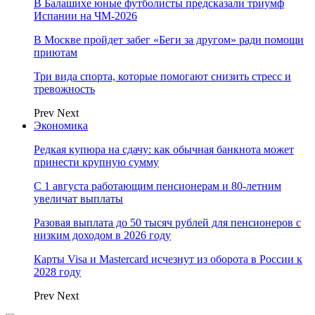
В Балашихе юные футболисты предсказали триумф
Испании на ЧМ-2026
В Москве пройдет забег «Беги за другом» ради помощи
приютам
Три вида спорта, которые помогают снизить стресс и
тревожность
Prev
Next
Экономика
Редкая купюра на сдачу: как обычная банкнота может
принести крупную сумму
С 1 августа работающим пенсионерам и 80-летним
увеличат выплаты
Разовая выплата до 50 тысяч рублей для пенсионеров с
низким доходом в 2026 году
Карты Visa и Mastercard исчезнут из оборота в России к
2028 году
Prev
Next