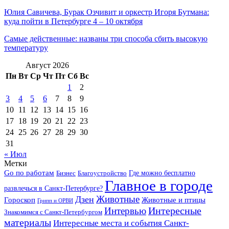
Юлия Савичева, Бурак Озчивит и оркестр Игоря Бутмана:
куда пойти в Петербурге 4 – 10 октября
Самые действенные: названы три способа сбить высокую
температуру
Август 2026
Пн
Вт
Ср
Чт
Пт
Сб
Вс
1
2
3
4
5
6
7
8
9
10
11
12
13
14
15
16
17
18
19
20
21
22
23
24
25
26
27
28
29
30
31
« Июл
Метки
Go по работам
Бизнес
Благоустройство
Где можно бесплатно
Главное в городе
развлечься в Санкт-Петербурге?
Дзен
Животные
Гороскоп
Животные и птицы
Грипп и ОРВИ
Интересные
Интервью
Знакомимся с Санкт-Петербургом
материалы
Интересные места и события Санкт-