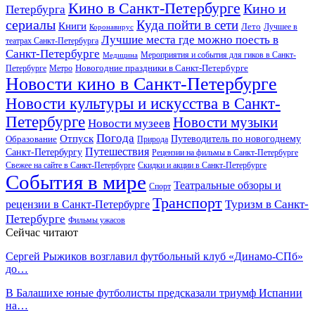
Кино в Санкт-Петербурге
Кино и
Петербурга
сериалы
Куда пойти в сети
Книги
Лето
Лучшее в
Коронавирус
Лучшие места где можно поесть в
театрах Санкт-Петербурга
Санкт-Петербурге
Мероприятия и события для гиков в Санкт-
Медицина
Новогодние праздники в Санкт-Петербурге
Петербурге
Метро
Новости кино в Санкт-Петербурге
Новости культуры и искусства в Санкт-
Петербурге
Новости музыки
Новости музеев
Погода
Отпуск
Образование
Путеводитель по новогоднему
Природа
Путешествия
Санкт-Петербургу
Рецензии на фильмы в Санкт-Петербурге
Свежее на сайте в Санкт-Петербурге
Скидки и акции в Санкт-Петербурге
События в мире
Театральные обзоры и
Спорт
Транспорт
Туризм в Санкт-
рецензии в Санкт-Петербурге
Петербурге
Фильмы ужасов
Сейчас читают
Сергей Рыжиков возглавил футбольный клуб «Динамо-СПб»
до…
В Балашихе юные футболисты предсказали триумф Испании
на…