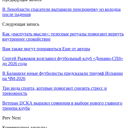
В Ленобласти спасатели вытащили пенсионерку из колодца
после падения
Следующая запись
Как «распутать мысли»: телесные ритуалы помогают вернуть
внутреннее спокойствие
Вам также могут понравиться
Еще от автора
Сергей Рыжиков возглавил футбольный клуб «Динамо-СПб»
до 2026 года
В Балашихе юные футболисты предсказали триумф Испании
на ЧМ-2026
Три вида спорта, которые помогают снизить стресс и
тревожность
Ветеран ЦСКА выразил сомнения в выборе нового главного
тренера клуба
Prev
Next
Комментарии закрыты.