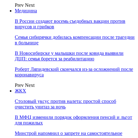
Prev
Next
Медицина
В России создают восемь съедобных вакцин против
вирусов и грибков
Семья сибирячки добилась компенсации после трагедии
в больнице
В Новосибирске у малышки после ковида выявили
ДЦП: семья борется за реабилитацию
Роберт Ляпидевский скончался из-за осложнений после
коронавируса
Prev
Next
ЖКХ
Столовый уксус против налета: простой способ
очистить унитаз за ночь
В МФЦ изменили порядок оформления пенсий и льгот
для пожилых
Минстрой напомнил о запрете на самостоятельное