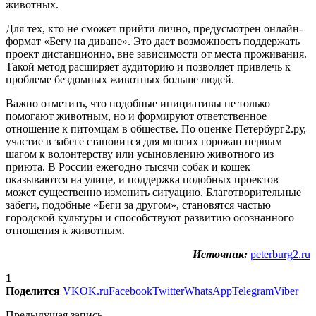
животных.
Для тех, кто не сможет прийти лично, предусмотрен онлайн-
формат «Бегу на диване». Это дает возможность поддержать
проект дистанционно, вне зависимости от места проживания.
Такой метод расширяет аудиторию и позволяет привлечь к
проблеме бездомных животных больше людей.
Важно отметить, что подобные инициативы не только
помогают животным, но и формируют ответственное
отношение к питомцам в обществе. По оценке Петербург2.ру,
участие в забеге становится для многих горожан первым
шагом к волонтерству или усыновлению животного из
приюта. В России ежегодно тысячи собак и кошек
оказываются на улице, и поддержка подобных проектов
может существенно изменить ситуацию. Благотворительные
забеги, подобные «Беги за другом», становятся частью
городской культуры и способствуют развитию осознанного
отношения к животным.
Источник:
peterburg2.ru
1
Поделится
VK
OK.ru
Facebook
Twitter
WhatsApp
Telegram
Viber
Предыдущая запись