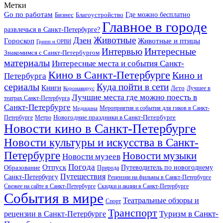
Метки
Go по работам
Бизнес
Благоустройство
Где можно бесплатно
Главное в городе
развлечься в Санкт-Петербурге?
Дзен
Животные
Гороскоп
Животные и птицы
Грипп и ОРВИ
Интересные
Интервью
Знакомимся с Санкт-Петербургом
материалы
Интересные места и события Санкт-
Кино в Санкт-Петербурге
Кино и
Петербурга
сериалы
Куда пойти в сети
Книги
Лето
Лучшее в
Коронавирус
Лучшие места где можно поесть в
театрах Санкт-Петербурга
Санкт-Петербурге
Мероприятия и события для гиков в Санкт-
Медицина
Новогодние праздники в Санкт-Петербурге
Петербурге
Метро
Новости кино в Санкт-Петербурге
Новости культуры и искусства в Санкт-
Петербурге
Новости музыки
Новости музеев
Погода
Отпуск
Образование
Путеводитель по новогоднему
Природа
Путешествия
Санкт-Петербургу
Рецензии на фильмы в Санкт-Петербурге
Свежее на сайте в Санкт-Петербурге
Скидки и акции в Санкт-Петербурге
События в мире
Театральные обзоры и
Спорт
Транспорт
Туризм в Санкт-
рецензии в Санкт-Петербурге