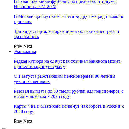
В Балашихе юные футболисты предсказали триумф
Испании на ЧМ-2026
В Москве пройдет забег «Беги за другом» ради помощи
приютам
Три вида спорта, которые помогают снизить стресс и
тревожность
Prev
Next
Экономика
Редкая купюра на сдачу: как обычная банкнота может
принести крупную сумму
С 1 августа работающим пенсионерам и 80-летним
увеличат выплаты
Разовая выплата до 50 тысяч рублей для пенсионеров с
низким доходом в 2026 году
Карты Visa и Mastercard исчезнут из оборота в России к
2028 году
Prev
Next