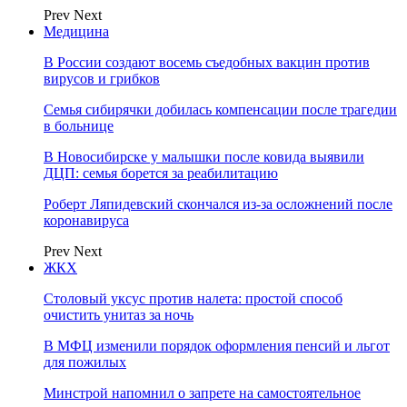
Prev
Next
Медицина
В России создают восемь съедобных вакцин против
вирусов и грибков
Семья сибирячки добилась компенсации после трагедии
в больнице
В Новосибирске у малышки после ковида выявили
ДЦП: семья борется за реабилитацию
Роберт Ляпидевский скончался из-за осложнений после
коронавируса
Prev
Next
ЖКХ
Столовый уксус против налета: простой способ
очистить унитаз за ночь
В МФЦ изменили порядок оформления пенсий и льгот
для пожилых
Минстрой напомнил о запрете на самостоятельное