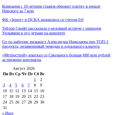
Компания с 10-летним стажем обновит плитку в начале
Невского за 7 млн
ФК «Зенит» и ЦСКА разошлись со счетом 0:0
Тейлор Свифт рассказала о неловкой встрече с принцем
Уильямом и его детьми на концерте
Go по работам: визажист Александра Николаева про ТОП-3
продукта, незаменимый чемодан и идеального клиента
«Метрострой» взыскал со Смольного больше 600 млн рублей
за прежние контракты
Август 2026
Пн
Вт
Ср
Чт
Пт
Сб
Вс
1
2
3
4
5
6
7
8
9
10
11
12
13
14
15
16
17
18
19
20
21
22
23
24
25
26
27
28
29
30
31
« Июл