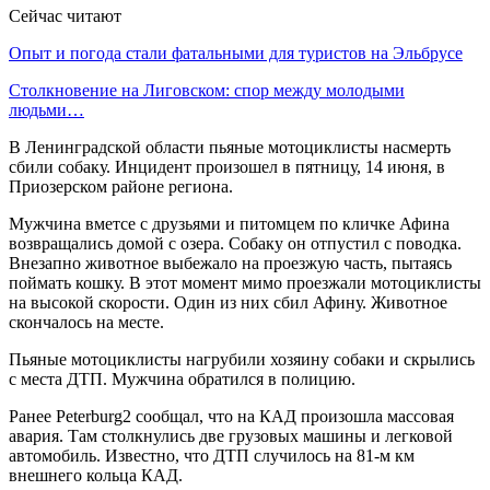
Сейчас читают
Опыт и погода стали фатальными для туристов на Эльбрусе
Столкновение на Лиговском: спор между молодыми
людьми…
В Ленинградской области пьяные мотоциклисты насмерть
сбили собаку. Инцидент произошел в пятницу, 14 июня, в
Приозерском районе региона.
Мужчина вметсе с друзьями и питомцем по кличке Афина
возвращались домой с озера. Собаку он отпустил с поводка.
Внезапно животное выбежало на проезжую часть, пытаясь
поймать кошку. В этот момент мимо проезжали мотоциклисты
на высокой скорости. Один из них сбил Афину. Животное
скончалось на месте.
Пьяные мотоциклисты нагрубили хозяину собаки и скрылись
с места ДТП. Мужчина обратился в полицию.
Ранее Peterburg2 сообщал, что на КАД произошла массовая
авария. Там столкнулись две грузовых машины и легковой
автомобиль. Известно, что ДТП случилось на 81-м км
внешнего кольца КАД.