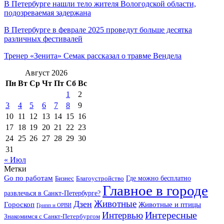
В Петербурге нашли тело жителя Вологодской области,
подозреваемая задержана
В Петербурге в феврале 2025 проведут больше десятка
различных фестивалей
Тренер «Зенита» Семак рассказал о травме Вендела
Август 2026
Пн
Вт
Ср
Чт
Пт
Сб
Вс
1
2
3
4
5
6
7
8
9
10
11
12
13
14
15
16
17
18
19
20
21
22
23
24
25
26
27
28
29
30
31
« Июл
Метки
Go по работам
Бизнес
Благоустройство
Где можно бесплатно
Главное в городе
развлечься в Санкт-Петербурге?
Дзен
Животные
Гороскоп
Животные и птицы
Грипп и ОРВИ
Интересные
Интервью
Знакомимся с Санкт-Петербургом