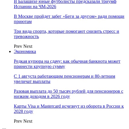
В Балашихе юные футболисты предсказали триумф
Испании на ЧМ-2026
В Москве пройдет забег «Беги за другом» ради помощи
приютам
Три вида спорта, которые помогают снизить стресс и
тревожность
Prev
Next
Экономика
Редкая купюра на сдачу: как обычная банкнота может
принести крупную сумму
С 1 августа работающим пенсионерам и 80-летним
увеличат выплаты
Разовая выплата до 50 тысяч рублей для пенсионеров с
низким доходом в 2026 году
Карты Visa и Mastercard исчезнут из оборота в России к
2028 году
Prev
Next