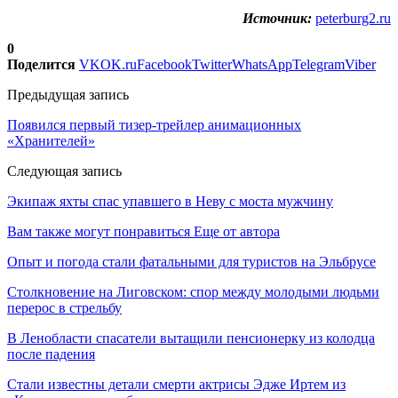
Источник:
peterburg2.ru
0
Поделится
VK
OK.ru
Facebook
Twitter
WhatsApp
Telegram
Viber
Предыдущая запись
Появился первый тизер-трейлер анимационных
«Хранителей»
Следующая запись
Экипаж яхты спас упавшего в Неву с моста мужчину
Вам также могут понравиться
Еще от автора
Опыт и погода стали фатальными для туристов на Эльбрусе
Столкновение на Лиговском: спор между молодыми людьми
перерос в стрельбу
В Ленобласти спасатели вытащили пенсионерку из колодца
после падения
Стали известны детали смерти актрисы Эдже Иртем из