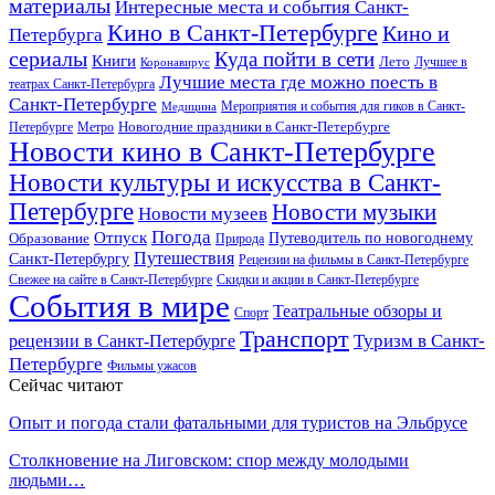
материалы
Интересные места и события Санкт-
Кино в Санкт-Петербурге
Кино и
Петербурга
сериалы
Куда пойти в сети
Книги
Лето
Лучшее в
Коронавирус
Лучшие места где можно поесть в
театрах Санкт-Петербурга
Санкт-Петербурге
Мероприятия и события для гиков в Санкт-
Медицина
Новогодние праздники в Санкт-Петербурге
Петербурге
Метро
Новости кино в Санкт-Петербурге
Новости культуры и искусства в Санкт-
Петербурге
Новости музыки
Новости музеев
Погода
Отпуск
Образование
Путеводитель по новогоднему
Природа
Путешествия
Санкт-Петербургу
Рецензии на фильмы в Санкт-Петербурге
Свежее на сайте в Санкт-Петербурге
Скидки и акции в Санкт-Петербурге
События в мире
Театральные обзоры и
Спорт
Транспорт
Туризм в Санкт-
рецензии в Санкт-Петербурге
Петербурге
Фильмы ужасов
Сейчас читают
Опыт и погода стали фатальными для туристов на Эльбрусе
Столкновение на Лиговском: спор между молодыми
людьми…