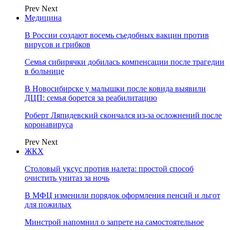
Prev
Next
Медицина
В России создают восемь съедобных вакцин против
вирусов и грибков
Семья сибирячки добилась компенсации после трагедии
в больнице
В Новосибирске у малышки после ковида выявили
ДЦП: семья борется за реабилитацию
Роберт Ляпидевский скончался из-за осложнений после
коронавируса
Prev
Next
ЖКХ
Столовый уксус против налета: простой способ
очистить унитаз за ночь
В МФЦ изменили порядок оформления пенсий и льгот
для пожилых
Минстрой напомнил о запрете на самостоятельное