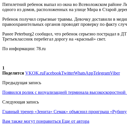
Пятилетний ребенок выпал из окна во Всеволожском районе Лен
одного из домов, расположенных на улице Мира в Старой дере
Ребенок получил серьезные травмы. Девочку доставили в медиц
правоохранительных органов проводят проверку по факту случ
Ранее Peterburg2 сообщил, что ребенок серьезно пострадал в 
Третьеклассник перебегал дорогу на «красный» свет.
По информации: 78.ru
1
Поделится
VK
OK.ru
Facebook
Twitter
WhatsApp
Telegram
Viber
Предыдущая запись
Появился ролик с визуализацией терминала высокоскоростной
Следующая запись
Главный тренер «Зенита» Семак» объяснил проигрыш «Рубину
Вам также могут понравиться
Еще от автора