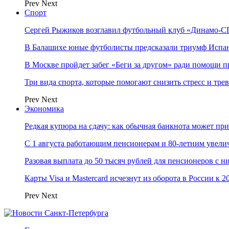
Prev
Next
Спорт
Сергей Рыжиков возглавил футбольный клуб «Динамо-СП
В Балашихе юные футболисты предсказали триумф Испа
В Москве пройдет забег «Беги за другом» ради помощи 
Три вида спорта, которые помогают снизить стресс и тре
Prev
Next
Экономика
Редкая купюра на сдачу: как обычная банкнота может п
С 1 августа работающим пенсионерам и 80-летним увели
Разовая выплата до 50 тысяч рублей для пенсионеров с н
Карты Visa и Mastercard исчезнут из оборота в России к 2
Prev
Next