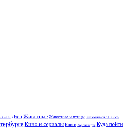
Дзен
Животные
Животные и птицы
Знакомимся с Санкт-
 и ОРВИ
тербурге
Кино и сериалы
Куда пойти
Книги
Коронавирус