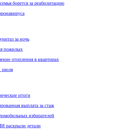
емья борется за реабилитацию
оронавируса
унитаз за ночь
ля пожилых
чение отопления в квартирах
1 июля
ические итоги
рованная выплата за стаж
аломобильных избирателей
И раскрыли детали