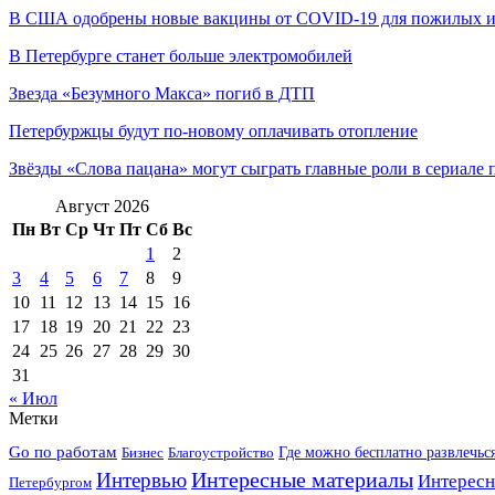
В США одобрены новые вакцины от COVID-19 для пожилых и 
В Петербурге станет больше электромобилей
Звезда «Безумного Макса» погиб в ДТП
Петербуржцы будут по-новому оплачивать отопление
Звёзды «Слова пацана» могут сыграть главные роли в сериале 
Август 2026
Пн
Вт
Ср
Чт
Пт
Сб
Вс
1
2
3
4
5
6
7
8
9
10
11
12
13
14
15
16
17
18
19
20
21
22
23
24
25
26
27
28
29
30
31
« Июл
Метки
Go по работам
Бизнес
Благоустройство
Где можно бесплатно развлечьс
Интересные материалы
Интервью
Интересн
Петербургом