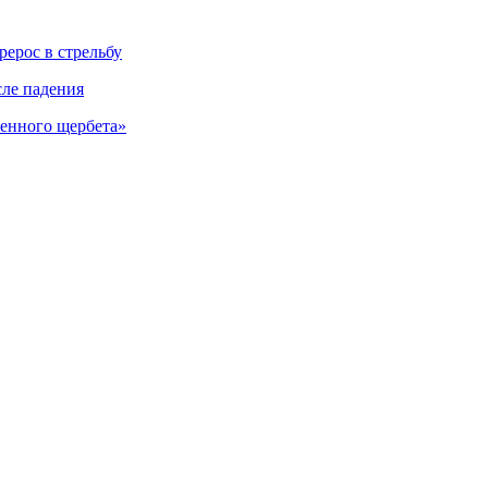
ерос в стрельбу
сле падения
венного щербета»