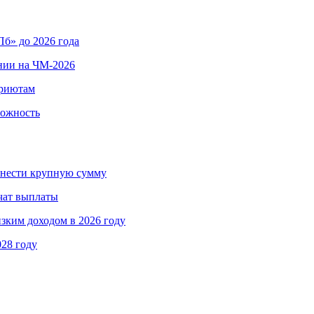
б» до 2026 года
нии на ЧМ-2026
приютам
вожность
ринести крупную сумму
чат выплаты
изким доходом в 2026 году
028 году