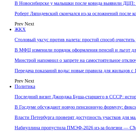
В Новосибирске у малышки после ковида выявили ДЦП: с
Роберт Ляпидевский скончался из-за осложнений после к
Prev
Next
ЖКХ
Столовый уксус против налета: простой способ очистить 
В МФЦ изменили порядок оформления пенсий и льгот д
Минстрой напомнил о запрете на самостоятельное отклю
Передача показаний воды: новые правила для жильцов с 
Prev
Next
Политика
Последний визит Джорджа Буша-старшего в СССР: истор
В Госдуме обсуждают новую пенсионную формулу: фикси
Власти Петербурга проверят доступность участков для м
Набиуллина пропустила ПМЭФ-2026 из-за болезни — СМ