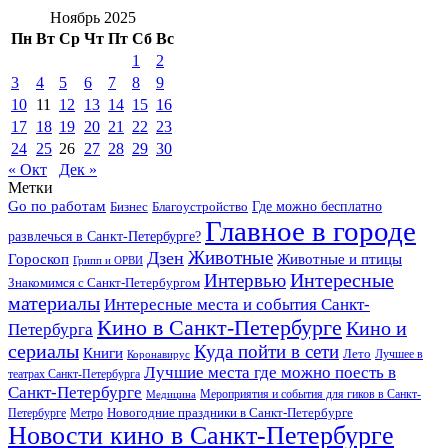
Ноябрь 2025
Пн
Вт
Ср
Чт
Пт
Сб
Вс
1
2
3
4
5
6
7
8
9
10
11
12
13
14
15
16
17
18
19
20
21
22
23
24
25
26
27
28
29
30
« Окт
Дек »
Метки
Go по работам
Бизнес
Благоустройство
Где можно бесплатно
Главное в городе
развлечься в Санкт-Петербурге?
Дзен
Животные
Гороскоп
Животные и птицы
Грипп и ОРВИ
Интересные
Интервью
Знакомимся с Санкт-Петербургом
материалы
Интересные места и события Санкт-
Кино в Санкт-Петербурге
Кино и
Петербурга
сериалы
Куда пойти в сети
Книги
Лето
Лучшее в
Коронавирус
Лучшие места где можно поесть в
театрах Санкт-Петербурга
Санкт-Петербурге
Мероприятия и события для гиков в Санкт-
Медицина
Новогодние праздники в Санкт-Петербурге
Петербурге
Метро
Новости кино в Санкт-Петербурге