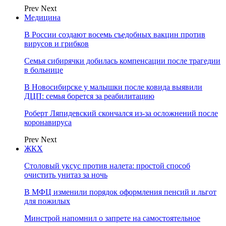
Prev
Next
Медицина
В России создают восемь съедобных вакцин против
вирусов и грибков
Семья сибирячки добилась компенсации после трагедии
в больнице
В Новосибирске у малышки после ковида выявили
ДЦП: семья борется за реабилитацию
Роберт Ляпидевский скончался из-за осложнений после
коронавируса
Prev
Next
ЖКХ
Столовый уксус против налета: простой способ
очистить унитаз за ночь
В МФЦ изменили порядок оформления пенсий и льгот
для пожилых
Минстрой напомнил о запрете на самостоятельное