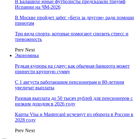
В Балашихе юные футболисты предсказали триумф
Испании на ЧМ-2026
В Москве пройдет забег «Беги за другом» ради помощи
приютам
Три вида спорта, которые помогают снизить стресс и
тревожность
Prev
Next
Экономика
Редкая купюра на сдачу: как обычная банкнота может
принести крупную сумму
С 1 августа работающим пенсионерам и 80-летним
увеличат выплаты
Разовая выплата до 50 тысяч рублей для пенсионеров с
низким доходом в 2026 году
Карты Visa и Mastercard исчезнут из оборота в России к
2028 году
Prev
Next