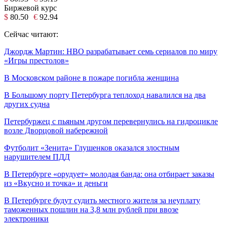
Биржевой курс
$
80.50
€
92.94
Сейчас читают:
Джордж Мартин: HBO разрабатывает семь сериалов по миру
«Игры престолов»
В Московском районе в пожаре погибла женщина
В Большому порту Петербурга теплоход навалился на два
других судна
Петербуржец с пьяным другом перевернулись на гидроцикле
возле Дворцовой набережной
Футболит «Зенита» Глушенков оказался злостным
нарушителем ПДД
В Петербурге «орудует» молодая банда: она отбирает заказы
из «Вкусно и точка» и деньги
В Петербурге будут судить местного жителя за неуплату
таможенных пошлин на 3,8 млн рублей при ввозе
электроники