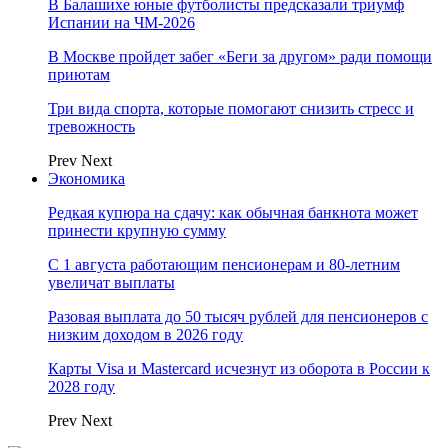
В Балашихе юные футболисты предсказали триумф
Испании на ЧМ-2026
В Москве пройдет забег «Беги за другом» ради помощи
приютам
Три вида спорта, которые помогают снизить стресс и
тревожность
Prev
Next
Экономика
Редкая купюра на сдачу: как обычная банкнота может
принести крупную сумму
С 1 августа работающим пенсионерам и 80-летним
увеличат выплаты
Разовая выплата до 50 тысяч рублей для пенсионеров с
низким доходом в 2026 году
Карты Visa и Mastercard исчезнут из оборота в России к
2028 году
Prev
Next