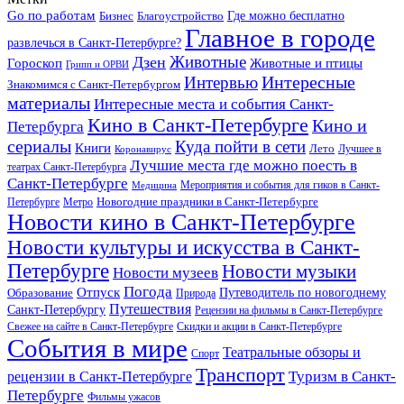
Go по работам
Бизнес
Благоустройство
Где можно бесплатно
Главное в городе
развлечься в Санкт-Петербурге?
Дзен
Животные
Гороскоп
Животные и птицы
Грипп и ОРВИ
Интересные
Интервью
Знакомимся с Санкт-Петербургом
материалы
Интересные места и события Санкт-
Кино в Санкт-Петербурге
Кино и
Петербурга
сериалы
Куда пойти в сети
Книги
Лето
Лучшее в
Коронавирус
Лучшие места где можно поесть в
театрах Санкт-Петербурга
Санкт-Петербурге
Мероприятия и события для гиков в Санкт-
Медицина
Новогодние праздники в Санкт-Петербурге
Петербурге
Метро
Новости кино в Санкт-Петербурге
Новости культуры и искусства в Санкт-
Петербурге
Новости музыки
Новости музеев
Погода
Отпуск
Образование
Путеводитель по новогоднему
Природа
Путешествия
Санкт-Петербургу
Рецензии на фильмы в Санкт-Петербурге
Свежее на сайте в Санкт-Петербурге
Скидки и акции в Санкт-Петербурге
События в мире
Театральные обзоры и
Спорт
Транспорт
Туризм в Санкт-
рецензии в Санкт-Петербурге
Петербурге
Фильмы ужасов