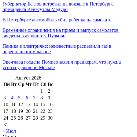
Губернатор Беглов встретил на вокзале в Петербурге
президента Венесуэлы Мадуро
В Петербурге автомобиль сбил ребенка на самокате
Временные ограничения на прием и выпуск самолетов
введены в аэропорту Пулково
Паника в электричке: неизвестные распылили газ в
переполненном вагоне
Экс-глава госдепа Помпео заявил пранкерам, что нужна
угроза ударов по Москве
Август 2026
Пн
Вт
Ср
Чт
Пт
Сб
Вс
1
2
3
4
5
6
7
8
9
10
11
12
13
14
15
16
17
18
19
20
21
22
23
24
25
26
27
28
29
30
31
« Июл
Метки