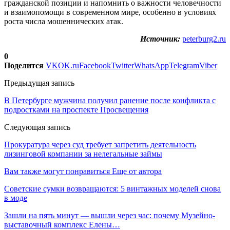
гражданской позиции и напомнить о важности человечности
и взаимопомощи в современном мире, особенно в условиях
роста числа мошеннических атак.
Источник:
peterburg2.ru
0
Поделится
VK
OK.ru
Facebook
Twitter
WhatsApp
Telegram
Viber
Предыдущая запись
В Петербурге мужчина получил ранение после конфликта с
подростками на проспекте Просвещения
Следующая запись
Прокуратура через суд требует запретить деятельность
лизинговой компании за нелегальные займы
Вам также могут понравиться
Еще от автора
Советские сумки возвращаются: 5 винтажных моделей снова
в моде
Зашли на пять минут — вышли через час: почему Музейно-
выставочный комплекс Елены…