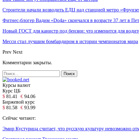
Строители начали возводить ЕДЦ над станцией метро «Фрунзе
Фитнес-блогер Вадим «Do4a» скончался в возрасте 37 лет в Пе
Новый ГОСТ для канистр под бензин: что изменится для водит
Месси стал лучшим бомбардиром в истории чемпионатов мира
Prev
Next
Комментарии закрыты.
Курсы валют
Курс ЦБ
$
81.41
€
94.06
Биржевой курс
$
81.58
€
93.99
Сейчас читают:
Эмир Кустурица считает, что русскую культуру невозможно от