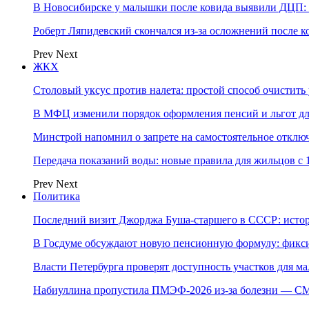
В Новосибирске у малышки после ковида выявили ДЦП: с
Роберт Ляпидевский скончался из-за осложнений после к
Prev
Next
ЖКХ
Столовый уксус против налета: простой способ очистить 
В МФЦ изменили порядок оформления пенсий и льгот д
Минстрой напомнил о запрете на самостоятельное отклю
Передача показаний воды: новые правила для жильцов с 
Prev
Next
Политика
Последний визит Джорджа Буша-старшего в СССР: истор
В Госдуме обсуждают новую пенсионную формулу: фикси
Власти Петербурга проверят доступность участков для м
Набиуллина пропустила ПМЭФ-2026 из-за болезни — СМ