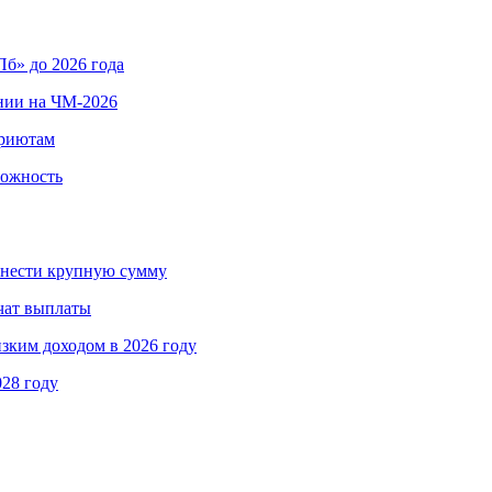
б» до 2026 года
нии на ЧМ-2026
приютам
вожность
ринести крупную сумму
чат выплаты
изким доходом в 2026 году
028 году