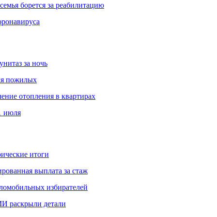
емья борется за реабилитацию
оронавируса
унитаз за ночь
ля пожилых
чение отопления в квартирах
1 июля
ические итоги
рованная выплата за стаж
аломобильных избирателей
И раскрыли детали