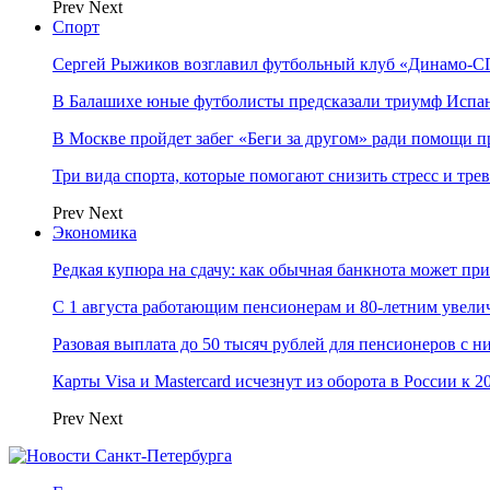
Prev
Next
Спорт
Сергей Рыжиков возглавил футбольный клуб «Динамо-СП
В Балашихе юные футболисты предсказали триумф Испа
В Москве пройдет забег «Беги за другом» ради помощи 
Три вида спорта, которые помогают снизить стресс и тре
Prev
Next
Экономика
Редкая купюра на сдачу: как обычная банкнота может п
С 1 августа работающим пенсионерам и 80-летним увели
Разовая выплата до 50 тысяч рублей для пенсионеров с н
Карты Visa и Mastercard исчезнут из оборота в России к 2
Prev
Next