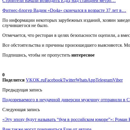
Строители начали возводить ЕДЦ над станцией метро…
Фитнес-блогер Вадим «Do4a» скончался в возрасте 37 лет в…
По информации некоторых зарубежных изданий, хозяин заведени
случившегося не было.
Отмечается, что ресторан в целях безопасности оцепили, а в
Все обстоятельства и причины произошедшего выясняются. Мо
Подпишись, чтобы не пропустить
интересное
0
Поделится
VK
OK.ru
Facebook
Twitter
WhatsApp
Telegram
Viber
Предыдущая запись
Подозреваемого в неудачной диверсии мужчину отправили в 
Следующая запись
«Эту эпоху будут называть “бум в российском юморе”»: Роман 
Вам также могут понравиться
Еще от автора