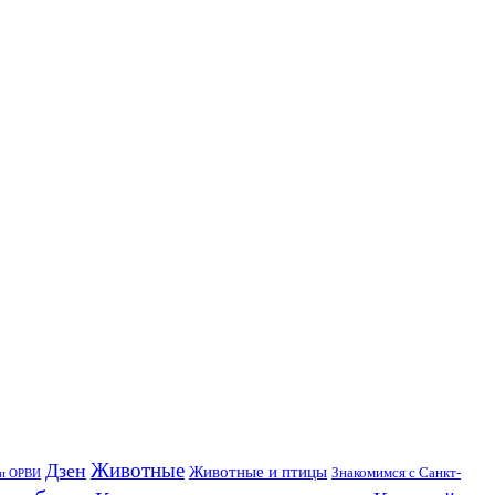
Дзен
Животные
Животные и птицы
Знакомимся с Санкт-
 и ОРВИ