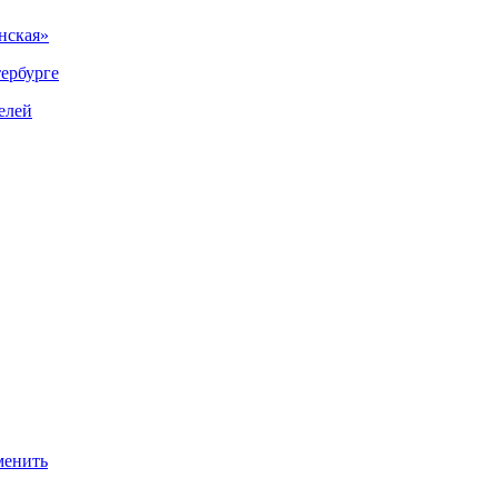
нская»
тербурге
елей
менить