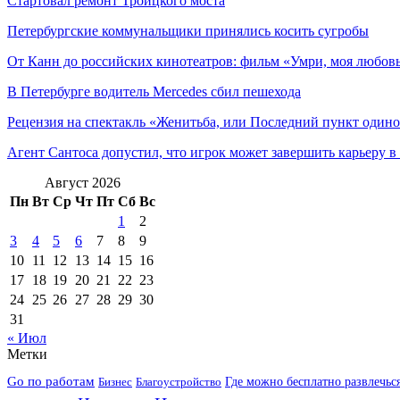
Стартовал ремонт Троицкого моста
Петербургские коммунальщики принялись косить сугробы
От Канн до российских кинотеатров: фильм «Умри, моя любовь
В Петербурге водитель Mercedes сбил пешехода
Рецензия на спектакль «Женитьба, или Последний пункт одино
Агент Сантоса допустил, что игрок может завершить карьеру в
Август 2026
Пн
Вт
Ср
Чт
Пт
Сб
Вс
1
2
3
4
5
6
7
8
9
10
11
12
13
14
15
16
17
18
19
20
21
22
23
24
25
26
27
28
29
30
31
« Июл
Метки
Go по работам
Бизнес
Благоустройство
Где можно бесплатно развлечьс