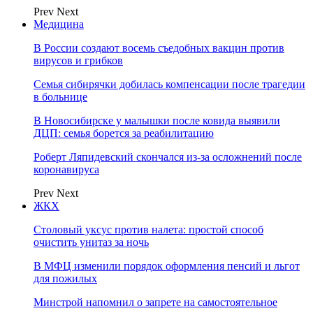
Prev
Next
Медицина
В России создают восемь съедобных вакцин против
вирусов и грибков
Семья сибирячки добилась компенсации после трагедии
в больнице
В Новосибирске у малышки после ковида выявили
ДЦП: семья борется за реабилитацию
Роберт Ляпидевский скончался из-за осложнений после
коронавируса
Prev
Next
ЖКХ
Столовый уксус против налета: простой способ
очистить унитаз за ночь
В МФЦ изменили порядок оформления пенсий и льгот
для пожилых
Минстрой напомнил о запрете на самостоятельное