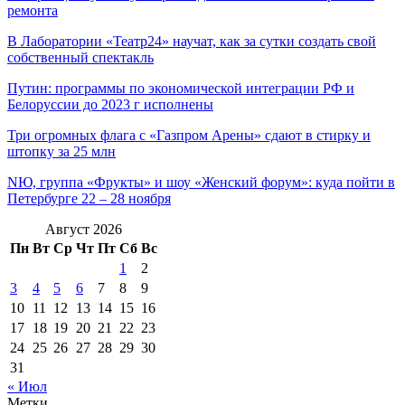
ремонта
В Лаборатории «Театр24» научат, как за сутки создать свой
собственный спектакль
Путин: программы по экономической интеграции РФ и
Белоруссии до 2023 г исполнены
Три огромных флага с «Газпром Арены» сдают в стирку и
штопку за 25 млн
NЮ, группа «Фрукты» и шоу «Женский форум»: куда пойти в
Петербурге 22 – 28 ноября
Август 2026
Пн
Вт
Ср
Чт
Пт
Сб
Вс
1
2
3
4
5
6
7
8
9
10
11
12
13
14
15
16
17
18
19
20
21
22
23
24
25
26
27
28
29
30
31
« Июл
Метки