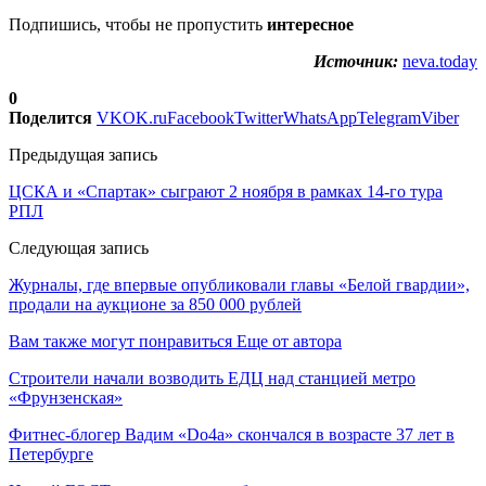
Подпишись, чтобы не пропустить
интересное
Источник:
neva.today
0
Поделится
VK
OK.ru
Facebook
Twitter
WhatsApp
Telegram
Viber
Предыдущая запись
ЦСКА и «Спартак» сыграют 2 ноября в рамках 14-го тура
РПЛ
Следующая запись
Журналы, где впервые опубликовали главы «Белой гвардии»,
продали на аукционе за 850 000 рублей
Вам также могут понравиться
Еще от автора
Строители начали возводить ЕДЦ над станцией метро
«Фрунзенская»
Фитнес-блогер Вадим «Do4a» скончался в возрасте 37 лет в
Петербурге