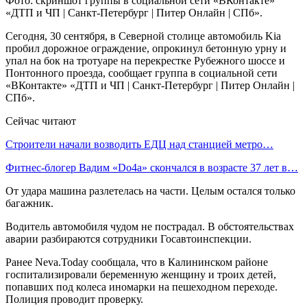
Фото: скриншот группы в социальной сети «ВКонтакте»
«ДТП и ЧП | Санкт-Петербург | Питер Онлайн | СПб».
Сегодня, 30 сентября, в Северной столице автомобиль Kia
пробил дорожное ограждение, опрокинул бетонную урну и
упал на бок на тротуаре на перекрестке Рубежного шоссе и
Понтонного проезда, сообщает группа в социальной сети
«ВКонтакте» «ДТП и ЧП | Санкт-Петербург | Питер Онлайн |
СПб».
Сейчас читают
Строители начали возводить ЕДЦ над станцией метро…
Фитнес-блогер Вадим «Do4a» скончался в возрасте 37 лет в…
От удара машина разлетелась на части. Целым остался только
багажник.
Водитель автомобиля чудом не пострадал. В обстоятельствах
аварии разбираются сотрудники Госавтоинспекции.
Ранее Neva.Today сообщала, что в Калининском районе
госпитализировали беременную женщину и троих детей,
попавших под колеса иномарки на пешеходном переходе.
Полиция проводит проверку.