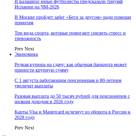
В Балашихе юные футболисты предсказали триумф
Испании на ЧМ-2026
В Москве пройдет забег «Беги за другом» ради помощи
приютам
Три вида спорта, которые помогают снизить стресс и
тревожность
Prev
Next
Экономика
Редкая купюра на сдачу: как обычная банкнота может
принести крупную сумму
С 1 августа работающим пенсионерам и 80-летним
увеличат выплаты
Разовая выплата до 50 тысяч рублей для пенсионеров с
низким доходом в 2026 году
Карты Visa и Mastercard исчезнут из оборота в России к
2028 году
Prev
Next