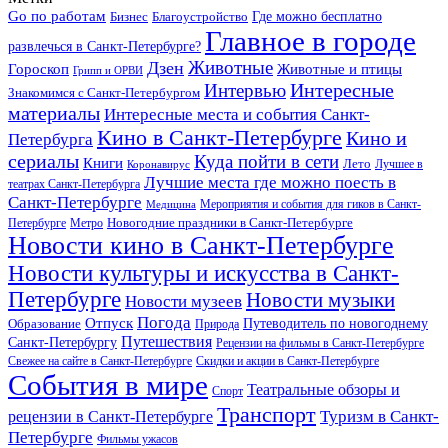
Go по работам
Бизнес
Благоустройство
Где можно бесплатно
Главное в городе
развлечься в Санкт-Петербурге?
Дзен
Животные
Гороскоп
Животные и птицы
Грипп и ОРВИ
Интересные
Интервью
Знакомимся с Санкт-Петербургом
материалы
Интересные места и события Санкт-
Кино в Санкт-Петербурге
Кино и
Петербурга
сериалы
Куда пойти в сети
Книги
Лето
Лучшее в
Коронавирус
Лучшие места где можно поесть в
театрах Санкт-Петербурга
Санкт-Петербурге
Мероприятия и события для гиков в Санкт-
Медицина
Новогодние праздники в Санкт-Петербурге
Петербурге
Метро
Новости кино в Санкт-Петербурге
Новости культуры и искусства в Санкт-
Петербурге
Новости музыки
Новости музеев
Погода
Отпуск
Образование
Путеводитель по новогоднему
Природа
Путешествия
Санкт-Петербургу
Рецензии на фильмы в Санкт-Петербурге
Свежее на сайте в Санкт-Петербурге
Скидки и акции в Санкт-Петербурге
События в мире
Театральные обзоры и
Спорт
Транспорт
Туризм в Санкт-
рецензии в Санкт-Петербурге
Петербурге
Фильмы ужасов