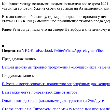
Конфликт между молодыми людьми вспыхнул возле дома №21 по 
ударился головой. Уже из своей квартиры на Авиационной ули
Его доставили в больницу, где медики диагностировали у него
статьи 111 УК РФ (Умышленное причинение тяжкого вреда здор
Ранее Peterburg2 писал что на севере Петербурга к летальному
0
Поделится
VK
OK.ru
Facebook
Twitter
WhatsApp
Telegram
Viber
Предыдущая запись
Вышел дебютный трейлер продолжения «Волшебников из Вэйв
Следующая запись
В России могут сократить количество запрещённых для женщи
Вам также могут понравиться
Еще от автора
Опыт и погода стали фатальными для туристов на Эльбрусе
Столкновение на Лиговском: спор между молодыми людьми пер