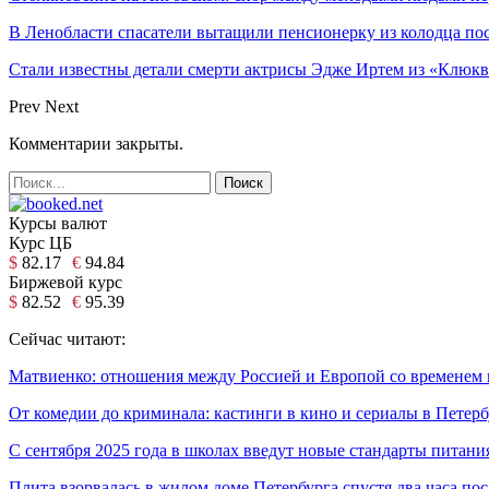
В Ленобласти спасатели вытащили пенсионерку из колодца по
Стали известны детали смерти актрисы Эдже Иртем из «Клюк
Prev
Next
Комментарии закрыты.
Курсы валют
Курс ЦБ
$
82.17
€
94.84
Биржевой курс
$
82.52
€
95.39
Сейчас читают:
Матвиенко: отношения между Россией и Европой со временем 
От комедии до криминала: кастинги в кино и сериалы в Петерб
С сентября 2025 года в школах введут новые стандарты питани
Плита взорвалась в жилом доме Петербурга спустя два часа по