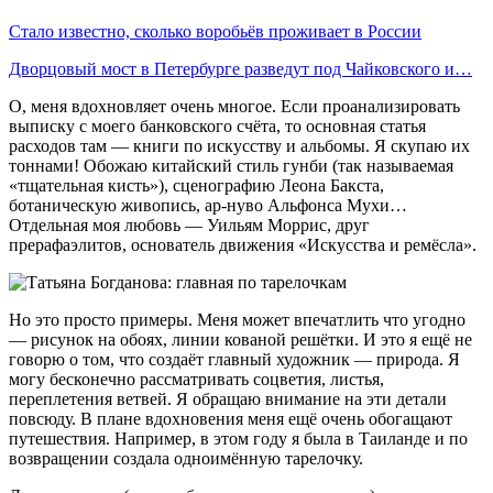
Стало известно, сколько воробьёв проживает в России
Дворцовый мост в Петербурге разведут под Чайковского и…
О, меня вдохновляет очень многое. Если проанализировать
выписку с моего банковского счёта, то основная статья
расходов там — книги по искусству и альбомы. Я скупаю их
тоннами! Обожаю китайский стиль гунби (так называемая
«тщательная кисть»), сценографию Леона Бакста,
ботаническую живопись, ар-нуво Альфонса Мухи…
Отдельная моя любовь — Уильям Моррис, друг
прерафаэлитов, основатель движения «Искусства и ремёсла».
Но это просто примеры. Меня может впечатлить что угодно
— рисунок на обоях, линии кованой решётки. И это я ещё не
говорю о том, что создаёт главный художник — природа. Я
могу бесконечно рассматривать соцветия, листья,
переплетения ветвей. Я обращаю внимание на эти детали
повсюду. В плане вдохновения меня ещё очень обогащают
путешествия. Например, в этом году я была в Таиланде и по
возвращении создала одноимённую тарелочку.