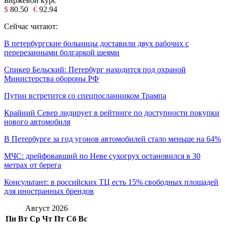
Биржевой курс
$
80.50
€
92.94
Сейчас читают:
В петербургские больницы доставили двух рабочих с
перерезанными болгаркой шеями
Спикер Бельский: Петербург находится под охраной
Министерства обороны РФ
Путин встретится со спецпосланником Трампа
Крайний Север лидирует в рейтинге по доступности покупки
нового автомобиля
В Петербурге за год угонов автомобилей стало меньше на 64%
МЧС: дрейфовавший по Неве сухогрух остановился в 30
метрах от берега
Консультант: в российских ТЦ есть 15% свободных площадей
для иностранных брендов
Август 2026
Пн
Вт
Ср
Чт
Пт
Сб
Вс