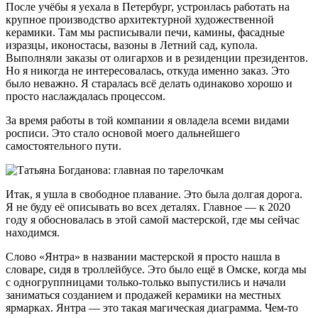
После учёбы я уехала в Петербург, устроилась работать на
крупное производство архитектурной художественной
керамики. Там мы расписывали печи, камины, фасадные
изразцы, иконостасы, вазоны в Летний сад, купола.
Выполняли заказы от олигархов и в резиденции президентов.
Но я никогда не интересовалась, откуда именно заказ. Это
было неважно. Я старалась всё делать одинаково хорошо и
просто наслаждалась процессом.
За время работы в той компании я овладела всеми видами
росписи. Это стало основой моего дальнейшего
самостоятельного пути.
Итак, я ушла в свободное плавание. Это была долгая дорога.
Я не буду её описывать во всех деталях. Главное — к 2020
году я обосновалась в этой самой мастерской, где мы сейчас
находимся.
Слово «Янтра» в названии мастерской я просто нашла в
словаре, сидя в троллейбусе. Это было ещё в Омске, когда мы
с одногруппницами только-только выпустились и начали
заниматься созданием и продажей керамики на местных
ярмарках. Янтра — это такая магическая диаграмма. Чем-то