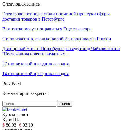
Следующая запись
Электровелосипеды стали причиной проверки сферы
доставки товаров в Петербурге
Вам также могут понравиться
Еще от автора
Стало известно, сколько воробьёв проживает в России
Дворцовый мост в Петербурге разведут под Чайковского и
Шостаковича в честь памятных…
27 июня: какой праздник сегодня
14 июня: какой праздник сегодня
Prev
Next
Комментарии закрыты.
Курсы валют
Курс ЦБ
$
80.93
€
93.19