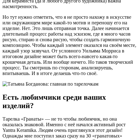
Для керамиста (да и любого другого художника) важна
насмотренность.
Но тут нужно отметить, что я не просто нахожу в искусстве
или окружающем мире какой-то мотив и переношу его на
изделие. Нет. Это лишь отправная точка. Далее начинается
длительный процесс работы над эскизом, где я много часов
рисую, стираю и снова рисую, чтобы создать гармоничную
композицию. Чтобы каждый элемент оказался на своём месте,
каждый узор зазвучал. От условного Уильяма Морриса в
итоговом дизайне может быть всего-навсего какая-то
крошечная деталь. Или вообще ничего. Но таков творческий
процесс. Ты смотришь по сторонам, анализируешь,
впитываешь. И в итоге делаешь что-то своё.
Есть любимчики среди ваших
изделий?
Тарелка «Гранаты» — не то чтобы любимчик, но она
оказалась знаковой. Именно с неё начался активный рост
Yantra Keramika. Людям очень приглянулся этот дизайн!
Однажды мне поступил заказ сразу на 30 «гранатовых»