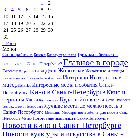
1
2
3
4
5
6
7
8
9
10
11
12
13
14
15
16
17
18
19
20
21
22
23
24
25
26
27
28
29
30
31
« Июл
Метки
Go по работам
Бизнес
Благоустройство
Где можно бесплатно
Главное в городе
развлечься в Санкт-Петербурге?
Дзен
Животные
Гороскоп
Животные и птицы
Грипп и ОРВИ
Интересные
Интервью
Знакомимся с Санкт-Петербургом
материалы
Интересные места и события Санкт-
Кино в Санкт-Петербурге
Кино и
Петербурга
сериалы
Куда пойти в сети
Книги
Лето
Лучшее в
Коронавирус
Лучшие места где можно поесть в
театрах Санкт-Петербурга
Санкт-Петербурге
Мероприятия и события для гиков в Санкт-
Медицина
Новогодние праздники в Санкт-Петербурге
Петербурге
Метро
Новости кино в Санкт-Петербурге
Новости культуры и искусства в Санкт-