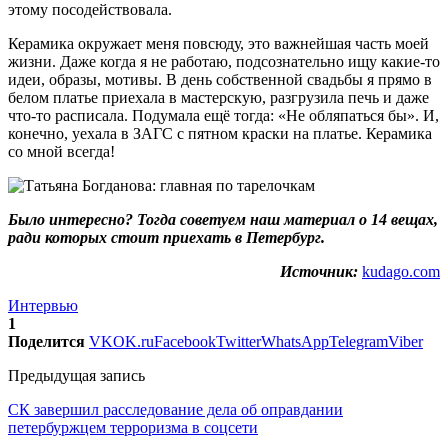
этому посодействовала.
Керамика окружает меня повсюду, это важнейшая часть моей
жизни. Даже когда я не работаю, подсознательно ищу какие-то
идеи, образы, мотивы. В день собственной свадьбы я прямо в
белом платье приехала в мастерскую, разгрузила печь и даже
что-то расписала. Подумала ещё тогда: «Не обляпаться бы». И,
конечно, уехала в ЗАГС с пятном краски на платье. Керамика
со мной всегда!
Было интересно? Тогда советуем наш
материал
о 14 вещах,
ради которых стоит приехать в Петербург.
Источник:
kudago.com
Интервью
1
Поделится
VK
OK.ru
Facebook
Twitter
WhatsApp
Telegram
Viber
Предыдущая запись
СК завершил расследование дела об оправдании
петербуржцем терроризма в соцсети