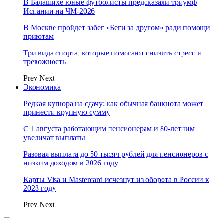
В Балашихе юные футболисты предсказали триумф
Испании на ЧМ-2026
В Москве пройдет забег «Беги за другом» ради помощи
приютам
Три вида спорта, которые помогают снизить стресс и
тревожность
Prev
Next
Экономика
Редкая купюра на сдачу: как обычная банкнота может
принести крупную сумму
С 1 августа работающим пенсионерам и 80-летним
увеличат выплаты
Разовая выплата до 50 тысяч рублей для пенсионеров с
низким доходом в 2026 году
Карты Visa и Mastercard исчезнут из оборота в России к
2028 году
Prev
Next