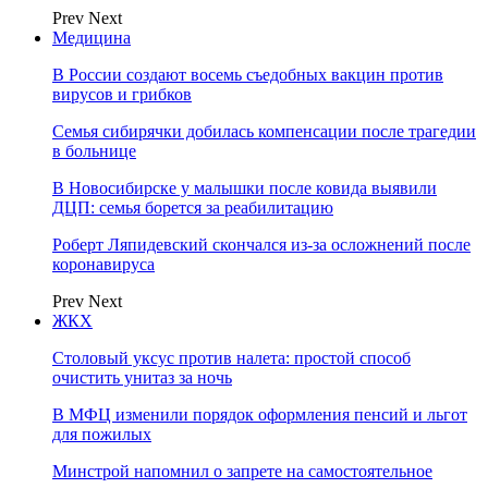
Prev
Next
Медицина
В России создают восемь съедобных вакцин против
вирусов и грибков
Семья сибирячки добилась компенсации после трагедии
в больнице
В Новосибирске у малышки после ковида выявили
ДЦП: семья борется за реабилитацию
Роберт Ляпидевский скончался из-за осложнений после
коронавируса
Prev
Next
ЖКХ
Столовый уксус против налета: простой способ
очистить унитаз за ночь
В МФЦ изменили порядок оформления пенсий и льгот
для пожилых
Минстрой напомнил о запрете на самостоятельное