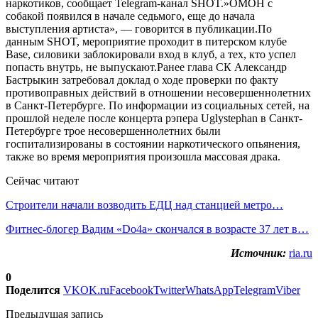
наркотиков, сообщает Telegram-канал SHOT.»ОМОН с
собакой появился в начале седьмого, еще до начала
выступления артиста», — говорится в публикации.По
данным SHOT, мероприятие проходит в питерском клубе
Base, силовики заблокировали вход в клуб, а тех, кто успел
попасть внутрь, не выпускают.Ранее глава СК Александр
Бастрыкин затребовал доклад о ходе проверки по факту
противоправных действий в отношении несовершеннолетних
в Санкт-Петербурге. По информации из социальных сетей, на
прошлой неделе после концерта рэпера Uglystephan в Санкт-
Петербурге трое несовершеннолетних были
госпитализированы в состоянии наркотического опьянения,
также во время мероприятия произошла массовая драка.
Сейчас читают
Строители начали возводить ЕДЦ над станцией метро…
Фитнес-блогер Вадим «Do4a» скончался в возрасте 37 лет в…
Источник:
ria.ru
0
Поделится
VK
OK.ru
Facebook
Twitter
WhatsApp
Telegram
Viber
Предыдущая запись