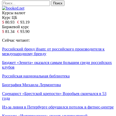
Курсы валют
Курс ЦБ
$
80.93
€
93.19
Биржевой курс
$
81.34
€
93.90
Сейчас читают:
Российский бренд ifoam: от российского производителя к
международному бренду
Бюджет «Зенита» оказался самым большим среди российских
клубов
Российская национальная библиотека
Биография Михаила Лермонтова
Сценарист «Брестской крепости» Воробьев скончался в 53
года
Из-за ливня в Петербурге обрушился потолок в фитнес-центре
Конкурс «Интервидение» станет альтернативой