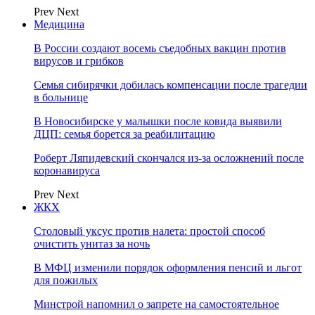
Prev
Next
Медицина
В России создают восемь съедобных вакцин против
вирусов и грибков
Семья сибирячки добилась компенсации после трагедии
в больнице
В Новосибирске у малышки после ковида выявили
ДЦП: семья борется за реабилитацию
Роберт Ляпидевский скончался из-за осложнений после
коронавируса
Prev
Next
ЖКХ
Столовый уксус против налета: простой способ
очистить унитаз за ночь
В МФЦ изменили порядок оформления пенсий и льгот
для пожилых
Минстрой напомнил о запрете на самостоятельное