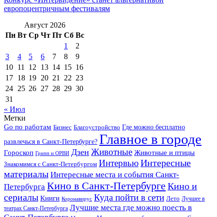
европоцентричным фестивалям
Август 2026
Пн
Вт
Ср
Чт
Пт
Сб
Вс
1
2
3
4
5
6
7
8
9
10
11
12
13
14
15
16
17
18
19
20
21
22
23
24
25
26
27
28
29
30
31
« Июл
Метки
Go по работам
Бизнес
Благоустройство
Где можно бесплатно
Главное в городе
развлечься в Санкт-Петербурге?
Дзен
Животные
Гороскоп
Животные и птицы
Грипп и ОРВИ
Интересные
Интервью
Знакомимся с Санкт-Петербургом
материалы
Интересные места и события Санкт-
Кино в Санкт-Петербурге
Кино и
Петербурга
сериалы
Куда пойти в сети
Книги
Лето
Лучшее в
Коронавирус
Лучшие места где можно поесть в
театрах Санкт-Петербурга