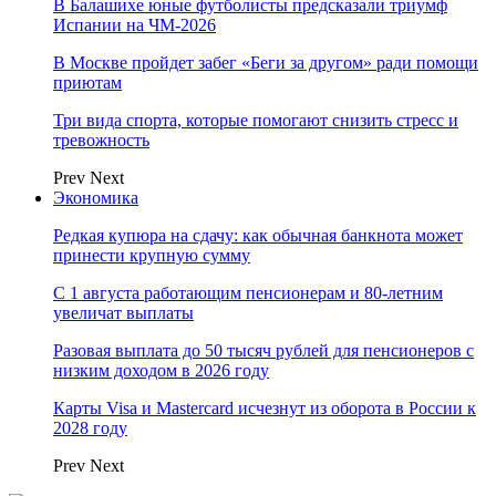
В Балашихе юные футболисты предсказали триумф
Испании на ЧМ-2026
В Москве пройдет забег «Беги за другом» ради помощи
приютам
Три вида спорта, которые помогают снизить стресс и
тревожность
Prev
Next
Экономика
Редкая купюра на сдачу: как обычная банкнота может
принести крупную сумму
С 1 августа работающим пенсионерам и 80-летним
увеличат выплаты
Разовая выплата до 50 тысяч рублей для пенсионеров с
низким доходом в 2026 году
Карты Visa и Mastercard исчезнут из оборота в России к
2028 году
Prev
Next