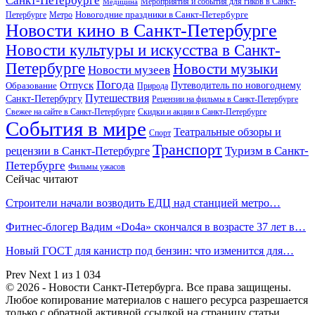
Санкт-Петербурге
Мероприятия и события для гиков в Санкт-
Медицина
Новогодние праздники в Санкт-Петербурге
Петербурге
Метро
Новости кино в Санкт-Петербурге
Новости культуры и искусства в Санкт-
Петербурге
Новости музыки
Новости музеев
Погода
Отпуск
Образование
Путеводитель по новогоднему
Природа
Путешествия
Санкт-Петербургу
Рецензии на фильмы в Санкт-Петербурге
Свежее на сайте в Санкт-Петербурге
Скидки и акции в Санкт-Петербурге
События в мире
Театральные обзоры и
Спорт
Транспорт
Туризм в Санкт-
рецензии в Санкт-Петербурге
Петербурге
Фильмы ужасов
Сейчас читают
Строители начали возводить ЕДЦ над станцией метро…
Фитнес-блогер Вадим «Do4a» скончался в возрасте 37 лет в…
Новый ГОСТ для канистр под бензин: что изменится для…
Prev
Next
1 из 1 034
© 2026 - Новости Санкт-Петербурга. Все права защищены.
Любое копирование материалов с нашего ресурса разрешается
только с обратной активной ссылкой на страницу статьи.