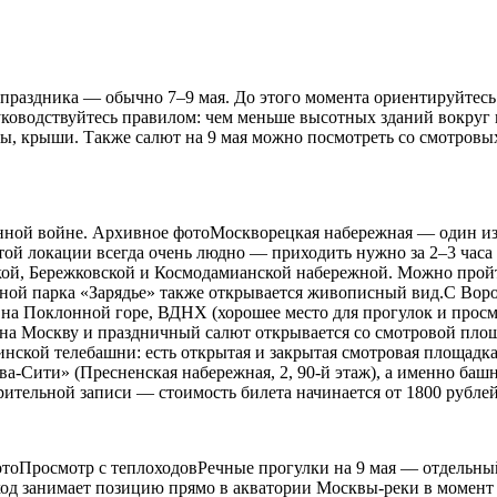
 праздника — обычно 7–9 мая. До этого момента ориентируйтесь
уководствуйтесь правилом: чем меньше высотных зданий вокруг 
ы, крыши. Также салют на 9 мая можно посмотреть со смотровы
енной войне. Архивное фотоМоскворецкая набережная — один из
той локации всегда очень людно — приходить нужно за 2–3 часа 
кой, Бережковской и Космодамианской набережной. Можно прой
ной парка «Зарядье» также открывается живописный вид.С Вор
на Поклонной горе, ВДНХ (хорошее место для прогулок и просмо
Москву и праздничный салют открывается со смотровой площад
ской телебашни: есть открытая и закрытая смотровая площадка,
-Сити» (Пресненская набережная, 2, 90-й этаж), а именно башн
рительной записи — стоимость билета начинается от 1800 рублей
отоПросмотр с теплоходовРечные прогулки на 9 мая — отдельн
од занимает позицию прямо в акватории Москвы-реки в момент с