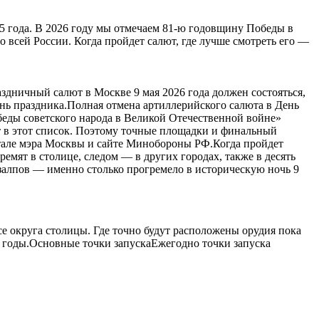
5 года. В 2026 году мы отмечаем 81-ю годовщину Победы в
 всей России. Когда пройдет салют, где лучше смотреть его —
дничный салют в Москве 9 мая 2026 года должен состояться,
нь праздника.Полная отмена артиллерийского салюта в День
беды советского народа в Великой Отечественной войне»
т в этот список. Поэтому точные площадки и финальный
ртале мэра Москвы и сайте Минобороны РФ.Когда пройдет
мят в столице, следом — в других городах, также в десять
 залпов — именно столько прогремело в историческую ночь 9
е округа столицы. Где точно будут расположены орудия пока
е годы.Основные точки запускаЕжегодно точки запуска