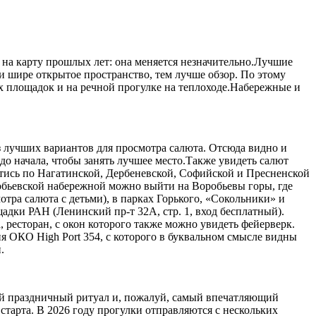
 на карту прошлых лет: она меняется незначительно.Лучшие
и шире открытое пространство, тем лучше обзор. По этому
х площадок и на речной прогулке на теплоходе.Набережные и
 лучших вариантов для просмотра салюта. Отсюда видно и
до начала, чтобы занять лучшее место.Также увидеть салют
тись по Нагатинской, Дербеневской, Софийской и Пресненской
обьевской набережной можно выйти на Воробьевы горы, где
тра салюта с детьми), в парках Горького, «Сокольники» и
ки РАН (Ленинский пр-т 32А, стр. 1, вход бесплатный).
 ресторан, с окон которого также можно увидеть фейерверк.
я ОКО High Port 354, с которого в буквальном смысле видны
.
ый праздничный ритуал и, пожалуй, самый впечатляющий
тарта. В 2026 году прогулки отправляются с нескольких