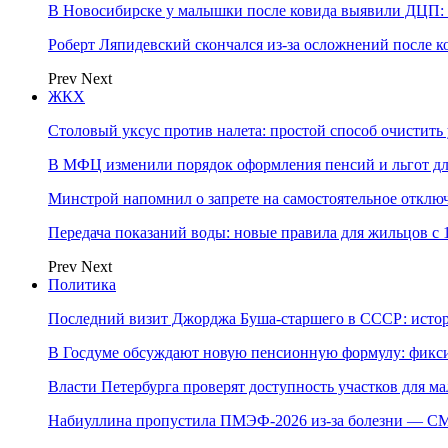
В Новосибирске у малышки после ковида выявили ДЦП: с
Роберт Ляпидевский скончался из-за осложнений после к
Prev
Next
ЖКХ
Столовый уксус против налета: простой способ очистить 
В МФЦ изменили порядок оформления пенсий и льгот д
Минстрой напомнил о запрете на самостоятельное отклю
Передача показаний воды: новые правила для жильцов с 
Prev
Next
Политика
Последний визит Джорджа Буша-старшего в СССР: истор
В Госдуме обсуждают новую пенсионную формулу: фикси
Власти Петербурга проверят доступность участков для м
Набиуллина пропустила ПМЭФ-2026 из-за болезни — СМ