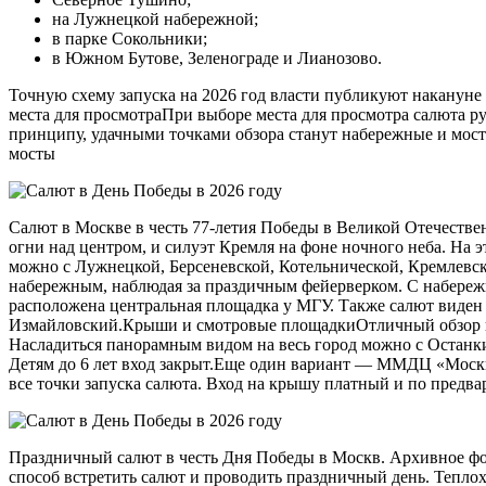
на Лужнецкой набережной;
в парке Сокольники;
в Южном Бутове, Зеленограде и Лианозово.
Точную схему запуска на 2026 год власти публикуют накануне
места для просмотраПри выборе места для просмотра салюта р
принципу, удачными точками обзора станут набережные и мост
мосты
Салют в Москве в честь 77-летия Победы в Великой Отечеств
огни над центром, и силуэт Кремля на фоне ночного неба. На э
можно с Лужнецкой, Берсеневской, Котельнической, Кремлевс
набережным, наблюдая за праздичным фейерверком. С набереж
расположена центральная площадка у МГУ. Также салют виден 
Измайловский.Крыши и смотровые площадкиОтличный обзор на 
Насладиться панорамным видом на весь город можно с Останкин
Детям до 6 лет вход закрыт.Еще один вариант — ММДЦ «Москва
все точки запуска салюта. Вход на крышу платный и по предва
Праздничный салют в честь Дня Победы в Москв. Архивное ф
способ встретить салют и проводить праздничный день. Теплох