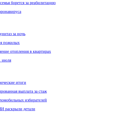
емья борется за реабилитацию
оронавируса
унитаз за ночь
ля пожилых
чение отопления в квартирах
1 июля
ические итоги
рованная выплата за стаж
аломобильных избирателей
И раскрыли детали