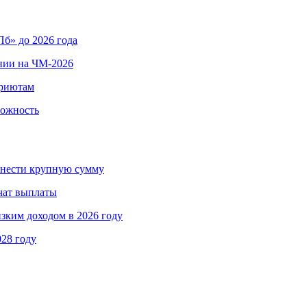
б» до 2026 года
нии на ЧМ-2026
приютам
вожность
ринести крупную сумму
чат выплаты
изким доходом в 2026 году
028 году