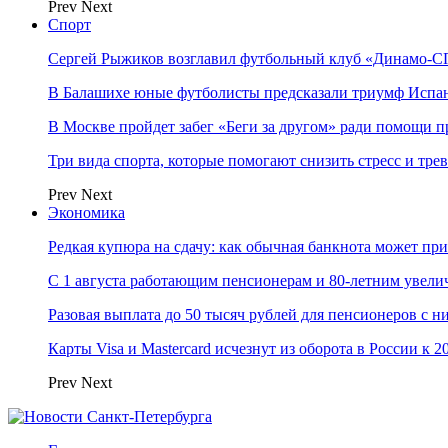
Prev
Next
Спорт
Сергей Рыжиков возглавил футбольный клуб «Динамо-СП
В Балашихе юные футболисты предсказали триумф Испа
В Москве пройдет забег «Беги за другом» ради помощи 
Три вида спорта, которые помогают снизить стресс и тре
Prev
Next
Экономика
Редкая купюра на сдачу: как обычная банкнота может п
С 1 августа работающим пенсионерам и 80-летним увели
Разовая выплата до 50 тысяч рублей для пенсионеров с н
Карты Visa и Mastercard исчезнут из оборота в России к 2
Prev
Next