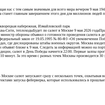
ая нас с тем самым значимым для всего мира вечером 9 мая 194
 станет главным завершением этого дня для миллионов людей по
кворецкая набережная, Измайловский парк
-Сити, теплоходыБудет ли салют в Москве 9 мая 2026 годаПраз
 министр обороны объявил о готовности проведения салюта в де
: федеральный закон от 19.05.1995 № 80-ФЗ «Об увековечении По
родах, где дислоцированы штабы военных округов. Москва входи
и объявят ближе к 9 мая. Следить за информацией можно на по
ции, салют в День Победы начнется 22:00. Первые залпы прогре
10 минут. За это время с разных точек Москвы производится 30
оскве салют запускают сразу с нескольких точек, охватывая вс
унктами запуска фейерверка, которые использовались в прошлы