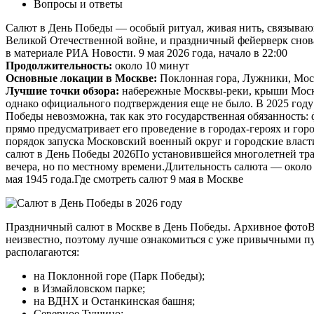
Вопросы и ответы
Салют в День Победы — особый ритуал, живая нить, связывающ
Великой Отечественной войне, и праздничный фейерверк снова
в материале РИА Новости. 9 мая 2026 года, начало в 22:00
Продолжительность:
около 10 минут
Основные локации в Москве:
Поклонная гора, Лужники, Мос
Лучшие точки обзора:
набережные Москвы-реки, крыши Москва
однако официального подтверждения еще не было. В 2025 году
Победы невозможна, так как это государственная обязанность
прямо предусматривает его проведение в городах-героях и го
порядок запуска Московский военный округ и городские власт
салют в День Победы 2026По установившейся многолетней тради
вечера, но по местному времени.Длительность салюта — около 
мая 1945 года.Где смотреть салют 9 мая в Москве
Праздничный салют в Москве в День Победы. Архивное фотоВ М
неизвестно, поэтому лучше ознакомиться с уже привычными п
располагаются:
на Поклонной горе (Парк Победы);
в Измайловском парке;
на ВДНХ и Останкинская башня;
Северное Тушино;