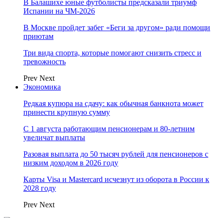
В Балашихе юные футболисты предсказали триумф
Испании на ЧМ-2026
В Москве пройдет забег «Беги за другом» ради помощи
приютам
Три вида спорта, которые помогают снизить стресс и
тревожность
Prev
Next
Экономика
Редкая купюра на сдачу: как обычная банкнота может
принести крупную сумму
С 1 августа работающим пенсионерам и 80-летним
увеличат выплаты
Разовая выплата до 50 тысяч рублей для пенсионеров с
низким доходом в 2026 году
Карты Visa и Mastercard исчезнут из оборота в России к
2028 году
Prev
Next