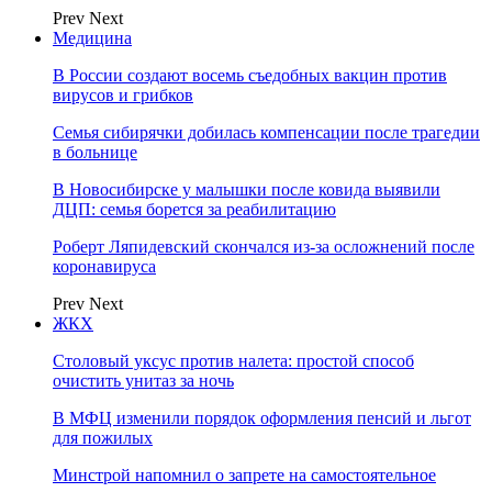
Prev
Next
Медицина
В России создают восемь съедобных вакцин против
вирусов и грибков
Семья сибирячки добилась компенсации после трагедии
в больнице
В Новосибирске у малышки после ковида выявили
ДЦП: семья борется за реабилитацию
Роберт Ляпидевский скончался из-за осложнений после
коронавируса
Prev
Next
ЖКХ
Столовый уксус против налета: простой способ
очистить унитаз за ночь
В МФЦ изменили порядок оформления пенсий и льгот
для пожилых
Минстрой напомнил о запрете на самостоятельное