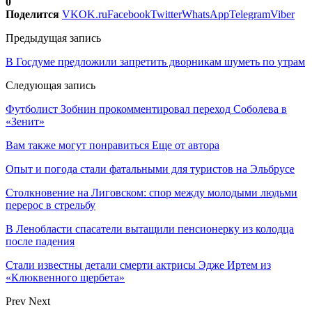
0
Поделится
VK
OK.ru
Facebook
Twitter
WhatsApp
Telegram
Viber
Предыдущая запись
В Госдуме предложили запретить дворникам шуметь по утрам
Следующая запись
Футболист Зобнин прокомментировал переход Соболева в
«Зенит»
Вам также могут понравиться
Еще от автора
Опыт и погода стали фатальными для туристов на Эльбрусе
Столкновение на Лиговском: спор между молодыми людьми
перерос в стрельбу
В Ленобласти спасатели вытащили пенсионерку из колодца
после падения
Стали известны детали смерти актрисы Эдже Иртем из
«Клюквенного щербета»
Prev
Next