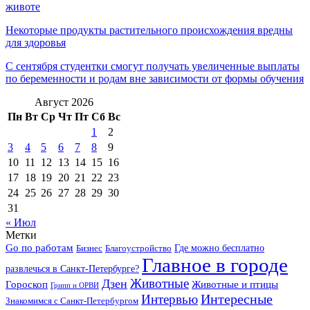
животе
Некоторые продукты растительного происхождения вредны
для здоровья
С сентября студентки смогут получать увеличенные выплаты
по беременности и родам вне зависимости от формы обучения
Август 2026
Пн
Вт
Ср
Чт
Пт
Сб
Вс
1
2
3
4
5
6
7
8
9
10
11
12
13
14
15
16
17
18
19
20
21
22
23
24
25
26
27
28
29
30
31
« Июл
Метки
Go по работам
Бизнес
Благоустройство
Где можно бесплатно
Главное в городе
развлечься в Санкт-Петербурге?
Дзен
Животные
Гороскоп
Животные и птицы
Грипп и ОРВИ
Интересные
Интервью
Знакомимся с Санкт-Петербургом