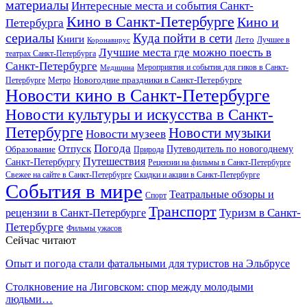
материалы
Интересные места и события Санкт-
Кино в Санкт-Петербурге
Кино и
Петербурга
сериалы
Куда пойти в сети
Книги
Лето
Лучшее в
Коронавирус
Лучшие места где можно поесть в
театрах Санкт-Петербурга
Санкт-Петербурге
Мероприятия и события для гиков в Санкт-
Медицина
Новогодние праздники в Санкт-Петербурге
Петербурге
Метро
Новости кино в Санкт-Петербурге
Новости культуры и искусства в Санкт-
Петербурге
Новости музыки
Новости музеев
Погода
Отпуск
Образование
Путеводитель по новогоднему
Природа
Путешествия
Санкт-Петербургу
Рецензии на фильмы в Санкт-Петербурге
Свежее на сайте в Санкт-Петербурге
Скидки и акции в Санкт-Петербурге
События в мире
Театральные обзоры и
Спорт
Транспорт
Туризм в Санкт-
рецензии в Санкт-Петербурге
Петербурге
Фильмы ужасов
Сейчас читают
Опыт и погода стали фатальными для туристов на Эльбрусе
Столкновение на Лиговском: спор между молодыми
людьми…