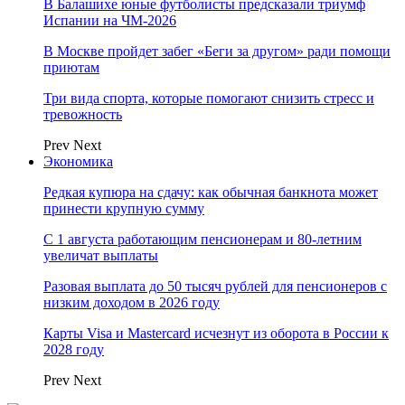
В Балашихе юные футболисты предсказали триумф
Испании на ЧМ-2026
В Москве пройдет забег «Беги за другом» ради помощи
приютам
Три вида спорта, которые помогают снизить стресс и
тревожность
Prev
Next
Экономика
Редкая купюра на сдачу: как обычная банкнота может
принести крупную сумму
С 1 августа работающим пенсионерам и 80-летним
увеличат выплаты
Разовая выплата до 50 тысяч рублей для пенсионеров с
низким доходом в 2026 году
Карты Visa и Mastercard исчезнут из оборота в России к
2028 году
Prev
Next