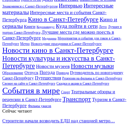
Интересные
Интервью
Знакомимся с Санкт-Петербургом
материалы
Интересные места и события Санкт-
Кино в Санкт-Петербурге
Кино и
Петербурга
сериалы
Куда пойти в сети
Книги
Лето
Лучшее в
Коронавирус
Лучшие места где можно поесть в
театрах Санкт-Петербурга
Санкт-Петербурге
Мероприятия и события для гиков в Санкт-
Медицина
Новогодние праздники в Санкт-Петербурге
Петербурге
Метро
Новости кино в Санкт-Петербурге
Новости культуры и искусства в Санкт-
Петербурге
Новости музыки
Новости музеев
Погода
Отпуск
Образование
Путеводитель по новогоднему
Природа
Путешествия
Санкт-Петербургу
Рецензии на фильмы в Санкт-Петербурге
Свежее на сайте в Санкт-Петербурге
Скидки и акции в Санкт-Петербурге
События в мире
Театральные обзоры и
Спорт
Транспорт
Туризм в Санкт-
рецензии в Санкт-Петербурге
Петербурге
Фильмы ужасов
Сейчас читают
Строители начали возводить ЕДЦ над станцией метро…