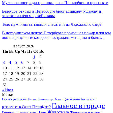
Мужчина пострадал при пожаре на Пискарёвском проспекте
Белоусов открыл в Петербурге бюст адмиралу Ушакову и
заложил аллею морской славы
Тело мужчины вытащили спасатели из Ладожского озера
В историческом центре Петербурга произошел пожар в жилом
доме, в результате которого пострадала женщина и была…
Август 2026
Пн
Вт
Ср
Чт
Пт
Сб
Вс
1
2
3
4
5
6
7
8
9
10
11
12
13
14
15
16
17
18
19
20
21
22
23
24
25
26
27
28
29
30
31
« Июл
Метки
Go по работам
Бизнес
Благоустройство
Где можно бесплатно
Главное в городе
развлечься в Санкт-Петербурге?
Дзен
Животные
Гороскоп
Животные и птицы
Грипп и ОРВИ