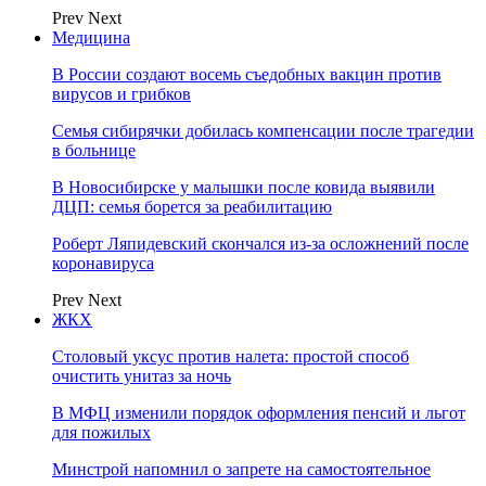
Prev
Next
Медицина
В России создают восемь съедобных вакцин против
вирусов и грибков
Семья сибирячки добилась компенсации после трагедии
в больнице
В Новосибирске у малышки после ковида выявили
ДЦП: семья борется за реабилитацию
Роберт Ляпидевский скончался из-за осложнений после
коронавируса
Prev
Next
ЖКХ
Столовый уксус против налета: простой способ
очистить унитаз за ночь
В МФЦ изменили порядок оформления пенсий и льгот
для пожилых
Минстрой напомнил о запрете на самостоятельное