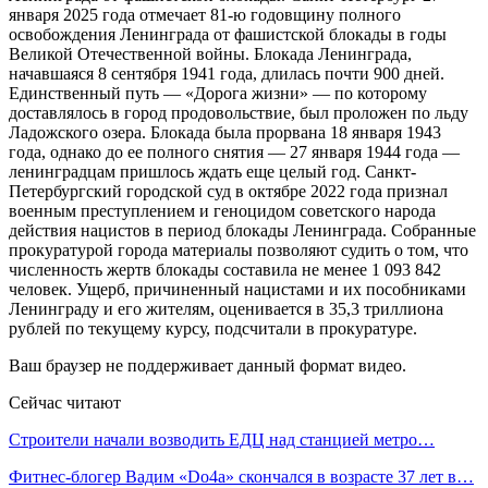
января 2025 года отмечает 81-ю годовщину полного
освобождения Ленинграда от фашистской блокады в годы
Великой Отечественной войны. Блокада Ленинграда,
начавшаяся 8 сентября 1941 года, длилась почти 900 дней.
Единственный путь — «Дорога жизни» — по которому
доставлялось в город продовольствие, был проложен по льду
Ладожского озера. Блокада была прорвана 18 января 1943
года, однако до ее полного снятия — 27 января 1944 года —
ленинградцам пришлось ждать еще целый год. Санкт-
Петербургский городской суд в октябре 2022 года признал
военным преступлением и геноцидом советского народа
действия нацистов в период блокады Ленинграда. Собранные
прокуратурой города материалы позволяют судить о том, что
численность жертв блокады составила не менее 1 093 842
человек. Ущерб, причиненный нацистами и их пособниками
Ленинграду и его жителям, оценивается в 35,3 триллиона
рублей по текущему курсу, подсчитали в прокуратуре.
Ваш браузер не поддерживает данный формат видео.
Сейчас читают
Строители начали возводить ЕДЦ над станцией метро…
Фитнес-блогер Вадим «Do4a» скончался в возрасте 37 лет в…