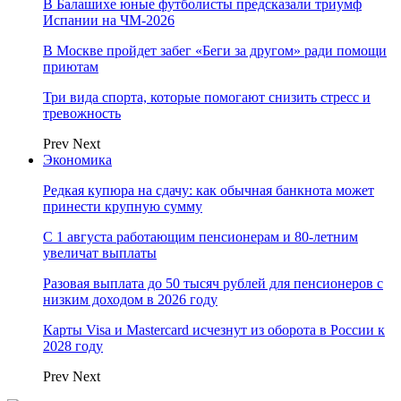
В Балашихе юные футболисты предсказали триумф
Испании на ЧМ-2026
В Москве пройдет забег «Беги за другом» ради помощи
приютам
Три вида спорта, которые помогают снизить стресс и
тревожность
Prev
Next
Экономика
Редкая купюра на сдачу: как обычная банкнота может
принести крупную сумму
С 1 августа работающим пенсионерам и 80-летним
увеличат выплаты
Разовая выплата до 50 тысяч рублей для пенсионеров с
низким доходом в 2026 году
Карты Visa и Mastercard исчезнут из оборота в России к
2028 году
Prev
Next