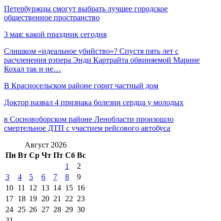
Петербуржцы смогут выбрать лучшее городское
общественное пространство
3 мая: какой праздник сегодня
Слишком «идеальное убийство»? Спустя пять лет с
расчленения рэпера Энди Картрайта обвиняемой Марине
Кохал так и не…
В Красносельском районе горит частный дом
Доктор назвал 4 признака болезни сердца у молодых
в Сосновоборском районе Ленобласти произошло
смертельное ДТП с участием рейсового автобуса
Август 2026
Пн
Вт
Ср
Чт
Пт
Сб
Вс
1
2
3
4
5
6
7
8
9
10
11
12
13
14
15
16
17
18
19
20
21
22
23
24
25
26
27
28
29
30
31