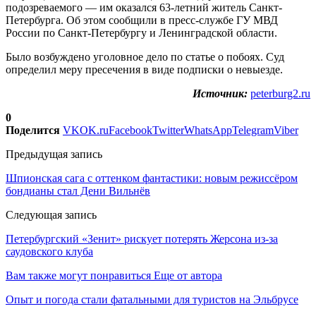
подозреваемого — им оказался 63-летний житель Санкт-
Петербурга. Об этом сообщили в пресс-службе ГУ МВД
России по Санкт-Петербургу и Ленинградской области.
Было возбуждено уголовное дело по статье о побоях. Суд
определил меру пресечения в виде подписки о невыезде.
Источник:
peterburg2.ru
0
Поделится
VK
OK.ru
Facebook
Twitter
WhatsApp
Telegram
Viber
Предыдущая запись
Шпионская сага с оттенком фантастики: новым режиссёром
бондианы стал Дени Вильнёв
Следующая запись
Петербургский «Зенит» рискует потерять Жерсона из-за
саудовского клуба
Вам также могут понравиться
Еще от автора
Опыт и погода стали фатальными для туристов на Эльбрусе