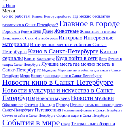
« Июл
Метки
Go по работам
Бизнес
Благоустройство
Где можно бесплатно
Главное в городе
развлечься в Санкт-Петербурге?
Дзен
Животные
Гороскоп
Животные и птицы
Грипп и ОРВИ
Интересные
Интервью
Знакомимся с Санкт-Петербургом
материалы
Интересные места и события Санкт-
Кино в Санкт-Петербурге
Кино и
Петербурга
сериалы
Куда пойти в сети
Книги
Лето
Лучшее в
Коронавирус
Лучшие места где можно поесть в
театрах Санкт-Петербурга
Санкт-Петербурге
Мероприятия и события для гиков в Санкт-
Медицина
Новогодние праздники в Санкт-Петербурге
Петербурге
Метро
Новости кино в Санкт-Петербурге
Новости культуры и искусства в Санкт-
Петербурге
Новости музыки
Новости музеев
Погода
Отпуск
Образование
Путеводитель по новогоднему
Природа
Путешествия
Санкт-Петербургу
Рецензии на фильмы в Санкт-Петербурге
Свежее на сайте в Санкт-Петербурге
Скидки и акции в Санкт-Петербурге
События в мире
Театральные обзоры и
Спорт