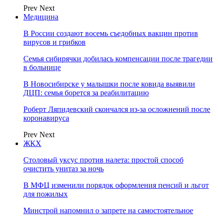
Prev
Next
Медицина
В России создают восемь съедобных вакцин против
вирусов и грибков
Семья сибирячки добилась компенсации после трагедии
в больнице
В Новосибирске у малышки после ковида выявили
ДЦП: семья борется за реабилитацию
Роберт Ляпидевский скончался из-за осложнений после
коронавируса
Prev
Next
ЖКХ
Столовый уксус против налета: простой способ
очистить унитаз за ночь
В МФЦ изменили порядок оформления пенсий и льгот
для пожилых
Минстрой напомнил о запрете на самостоятельное