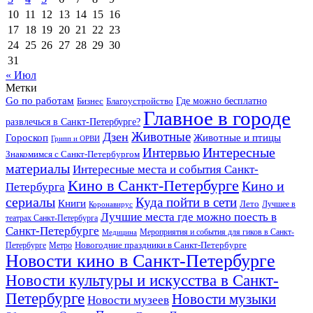
10
11
12
13
14
15
16
17
18
19
20
21
22
23
24
25
26
27
28
29
30
31
« Июл
Метки
Go по работам
Бизнес
Благоустройство
Где можно бесплатно
Главное в городе
развлечься в Санкт-Петербурге?
Дзен
Животные
Гороскоп
Животные и птицы
Грипп и ОРВИ
Интересные
Интервью
Знакомимся с Санкт-Петербургом
материалы
Интересные места и события Санкт-
Кино в Санкт-Петербурге
Кино и
Петербурга
сериалы
Куда пойти в сети
Книги
Лето
Лучшее в
Коронавирус
Лучшие места где можно поесть в
театрах Санкт-Петербурга
Санкт-Петербурге
Мероприятия и события для гиков в Санкт-
Медицина
Новогодние праздники в Санкт-Петербурге
Петербурге
Метро
Новости кино в Санкт-Петербурге
Новости культуры и искусства в Санкт-
Петербурге
Новости музыки
Новости музеев