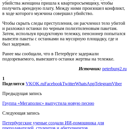
убийства женщина пришла к квартиросъемщику, чтобы
получить арендную плату. Между ними произошел конфликт,
в ходе которого мужчина совершил убийство.
Чтобы скрыть следы преступления, он расчленил тело убитой
и разложил останки по черным полиэтиленовым пакетам.
Затем, используя продуктовую тележку, пенсионер попытался
вывезти пакеты с останками на мусорную площадку, где и
был задержан.
Ранее мы сообщали, что в Петербурге задержали
подозреваемого, вывезшего останки жертвы на тележке.
Источник:
peterburg2.ru
1
Поделится
VK
OK.ru
Facebook
Twitter
WhatsApp
Telegram
Viber
Предыдущая запись
Группа «Мегаполис» выпустила новую песню
Следующая запись
Петербургские ученые создали ИИ-помощника для
преподавателей, студентов и абитуриентов