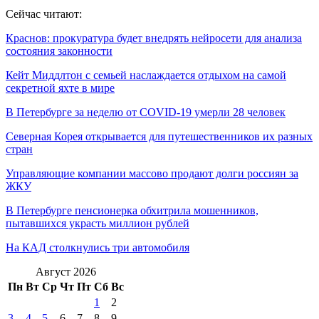
Сейчас читают:
Краснов: прокуратура будет внедрять нейросети для анализа
состояния законности
Кейт Миддлтон с семьей наслаждается отдыхом на самой
секретной яхте в мире
В Петербурге за неделю от COVID-19 умерли 28 человек
Северная Корея открывается для путешественников их разных
стран
Управляющие компании массово продают долги россиян за
ЖКУ
В Петербурге пенсионерка обхитрила мошенников,
пытавшихся украсть миллион рублей
На КАД столкнулись три автомобиля
Август 2026
Пн
Вт
Ср
Чт
Пт
Сб
Вс
1
2
3
4
5
6
7
8
9