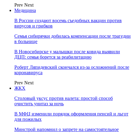
Prev
Next
Медицина
В России создают восемь съедобных вакцин против
вирусов и грибков
Семья сибирячки добилась компенсации после трагедии
в больнице
В Новосибирске у малышки после ковида выявили
ДЦП: семья борется за реабилитацию
Роберт Ляпидевский скончался из-за осложнений после
коронавируса
Prev
Next
ЖКХ
Столовый уксус против налета: простой способ
очистить унитаз за ночь
В МФЦ изменили порядок оформления пенсий и льгот
для пожилых
Минстрой напомнил о запрете на самостоятельное