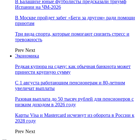
В Балашихе юные футболисты предсказали триумф
Испании на ЧМ-2026
В Москве пройдет забег «Беги за другом» ради помощи
приютам
Три вида спорта, которые помогают снизить стресс и
тревожность
Prev
Next
Экономика
Редкая купюра на сдачу: как обычная банкнота может
принести крупную сумму
С 1 августа работающим пенсионерам и 80-летним
увеличат выплаты
Разовая выплата до 50 тысяч рублей для пенсионеров с
низким доходом в 2026 году
Карты Visa и Mastercard исчезнут из оборота в России к
2028 году
Prev
Next