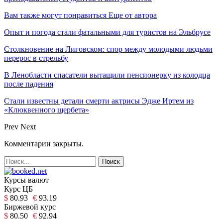
Вам также могут понравиться
Еще от автора
Опыт и погода стали фатальными для туристов на Эльбрусе
Столкновение на Лиговском: спор между молодыми людьми
перерос в стрельбу
В Ленобласти спасатели вытащили пенсионерку из колодца
после падения
Стали известны детали смерти актрисы Эдже Иртем из
«Клюквенного щербета»
Prev
Next
Комментарии закрыты.
Курсы валют
Курс ЦБ
$
80.93
€
93.19
Биржевой курс
$
80.50
€
92.94