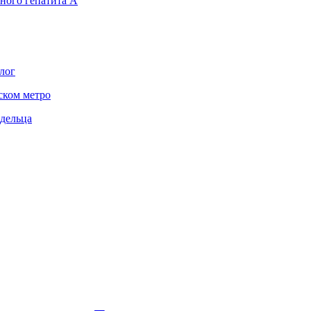
сного гепатита А
лог
ском метро
адельца