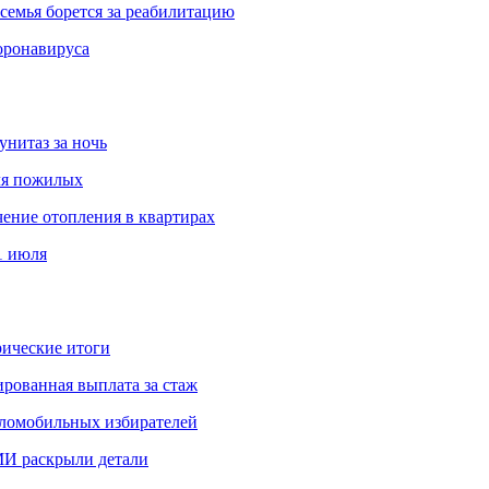
емья борется за реабилитацию
оронавируса
унитаз за ночь
ля пожилых
чение отопления в квартирах
1 июля
ические итоги
рованная выплата за стаж
аломобильных избирателей
И раскрыли детали