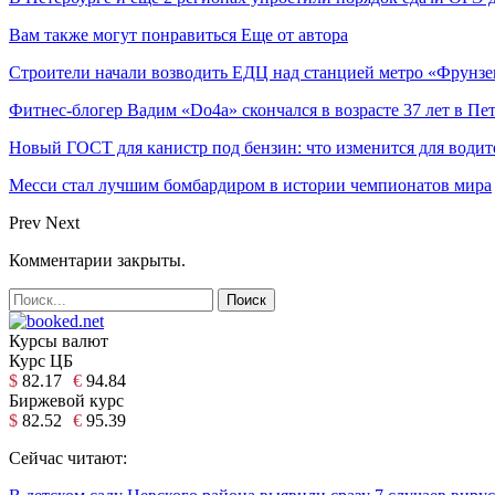
Вам также могут понравиться
Еще от автора
Строители начали возводить ЕДЦ над станцией метро «Фрунзе
Фитнес-блогер Вадим «Do4a» скончался в возрасте 37 лет в Пе
Новый ГОСТ для канистр под бензин: что изменится для водит
Месси стал лучшим бомбардиром в истории чемпионатов мира
Prev
Next
Комментарии закрыты.
Курсы валют
Курс ЦБ
$
82.17
€
94.84
Биржевой курс
$
82.52
€
95.39
Сейчас читают: