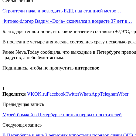
Сейчас читают
Строители начали возводить ЕДЦ над станцией метро…
Фитнес-блогер Вадим «Do4a» скончался в возрасте 37 лет в…
Благодаря теплой ночи, итоговое значение составило +7,9°C, с
В последние четыре дня месяца состоялись сразу несколько ре
Ранее Neva.Today сообщала, что выходные в Петербурге препо
градусов, а небо будет ясным.
Подпишись, чтобы не пропустить
интересное
1
Поделится
VK
OK.ru
Facebook
Twitter
WhatsApp
Telegram
Viber
Предыдущая запись
Музей бомжей в Петербурге принял первых посетителей
Следующая запись
В Петербурге и еще 2 регионах упростили порядок сдачи ОГЭ