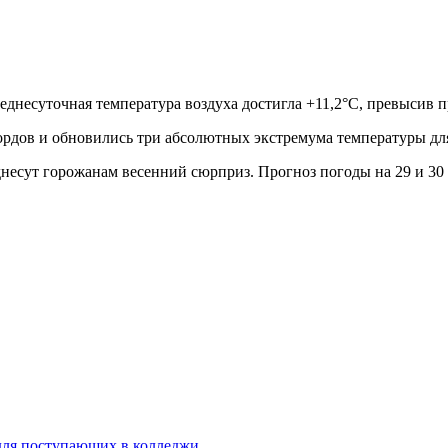
реднесуточная температура воздуха достигла +11,2°C, превысив 
кордов и обновились три абсолютных экстремума температуры для
днесут горожанам весенний сюрприз. Прогноз погоды на 29 и 30
 для поступающих в колледжи