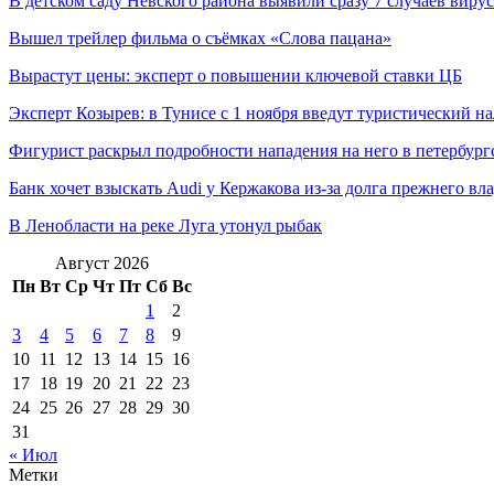
В детском саду Невского района выявили сразу 7 случаев виру
Вышел трейлер фильма о съёмках «Слова пацана»
Вырастут цены: эксперт о повышении ключевой ставки ЦБ
Эксперт Козырев: в Тунисе с 1 ноября введут туристический на
Фигурист раскрыл подробности нападения на него в петербург
Банк хочет взыскать Audi у Кержакова из-за долга прежнего вл
В Ленобласти на реке Луга утонул рыбак
Август 2026
Пн
Вт
Ср
Чт
Пт
Сб
Вс
1
2
3
4
5
6
7
8
9
10
11
12
13
14
15
16
17
18
19
20
21
22
23
24
25
26
27
28
29
30
31
« Июл
Метки