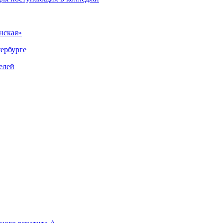
нская»
тербурге
елей