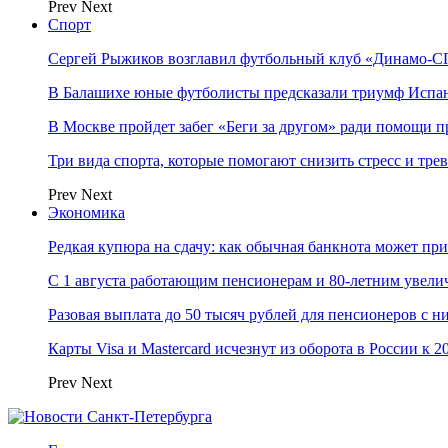
Prev
Next
Спорт
Сергей Рыжиков возглавил футбольный клуб «Динамо-СП
В Балашихе юные футболисты предсказали триумф Испа
В Москве пройдет забег «Беги за другом» ради помощи 
Три вида спорта, которые помогают снизить стресс и тре
Prev
Next
Экономика
Редкая купюра на сдачу: как обычная банкнота может п
С 1 августа работающим пенсионерам и 80-летним увели
Разовая выплата до 50 тысяч рублей для пенсионеров с н
Карты Visa и Mastercard исчезнут из оборота в России к 2
Prev
Next