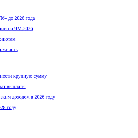
б» до 2026 года
нии на ЧМ-2026
приютам
вожность
ринести крупную сумму
чат выплаты
изким доходом в 2026 году
028 году