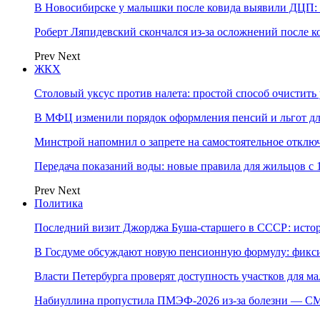
В Новосибирске у малышки после ковида выявили ДЦП: с
Роберт Ляпидевский скончался из-за осложнений после к
Prev
Next
ЖКХ
Столовый уксус против налета: простой способ очистить 
В МФЦ изменили порядок оформления пенсий и льгот д
Минстрой напомнил о запрете на самостоятельное отклю
Передача показаний воды: новые правила для жильцов с 
Prev
Next
Политика
Последний визит Джорджа Буша-старшего в СССР: истор
В Госдуме обсуждают новую пенсионную формулу: фикси
Власти Петербурга проверят доступность участков для м
Набиуллина пропустила ПМЭФ-2026 из-за болезни — СМ