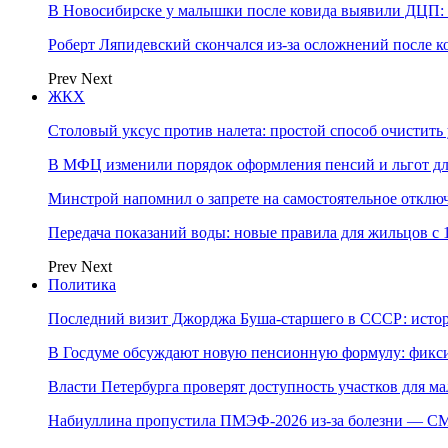
В Новосибирске у малышки после ковида выявили ДЦП: с
Роберт Ляпидевский скончался из-за осложнений после к
Prev
Next
ЖКХ
Столовый уксус против налета: простой способ очистить 
В МФЦ изменили порядок оформления пенсий и льгот д
Минстрой напомнил о запрете на самостоятельное отклю
Передача показаний воды: новые правила для жильцов с 
Prev
Next
Политика
Последний визит Джорджа Буша-старшего в СССР: истор
В Госдуме обсуждают новую пенсионную формулу: фикси
Власти Петербурга проверят доступность участков для м
Набиуллина пропустила ПМЭФ-2026 из-за болезни — СМ