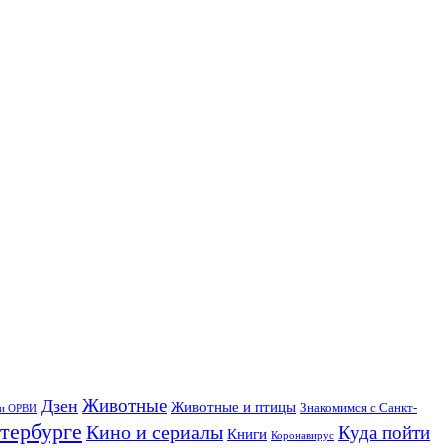
Дзен
Животные
Животные и птицы
Знакомимся с Санкт-
 и ОРВИ
тербурге
Кино и сериалы
Куда пойти
Книги
Коронавирус