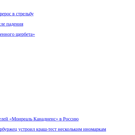
ерос в стрельбу
сле падения
венного щербета»
телей «Монреаль Канадиенс» в Россию
ербуржец устроил краш-тест нескольким иномаркам