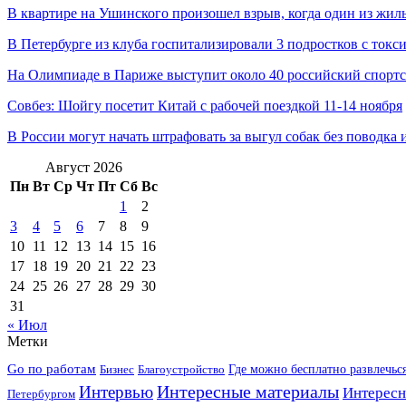
В квартире на Ушинского произошел взрыв, когда один из жил
В Петербурге из клуба госпитализировали 3 подростков с ток
На Олимпиаде в Париже выступит около 40 российский спорт
Совбез: Шойгу посетит Китай с рабочей поездкой 11-14 ноября
В России могут начать штрафовать за выгул собак без поводка
Август 2026
Пн
Вт
Ср
Чт
Пт
Сб
Вс
1
2
3
4
5
6
7
8
9
10
11
12
13
14
15
16
17
18
19
20
21
22
23
24
25
26
27
28
29
30
31
« Июл
Метки
Go по работам
Бизнес
Благоустройство
Где можно бесплатно развлечьс
Интересные материалы
Интервью
Интересн
Петербургом