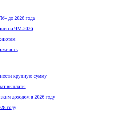
б» до 2026 года
нии на ЧМ-2026
приютам
вожность
ринести крупную сумму
чат выплаты
изким доходом в 2026 году
028 году