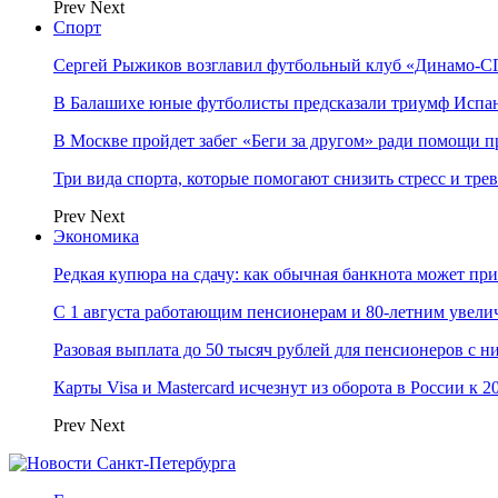
Prev
Next
Спорт
Сергей Рыжиков возглавил футбольный клуб «Динамо-СП
В Балашихе юные футболисты предсказали триумф Испа
В Москве пройдет забег «Беги за другом» ради помощи 
Три вида спорта, которые помогают снизить стресс и тре
Prev
Next
Экономика
Редкая купюра на сдачу: как обычная банкнота может п
С 1 августа работающим пенсионерам и 80-летним увели
Разовая выплата до 50 тысяч рублей для пенсионеров с н
Карты Visa и Mastercard исчезнут из оборота в России к 2
Prev
Next