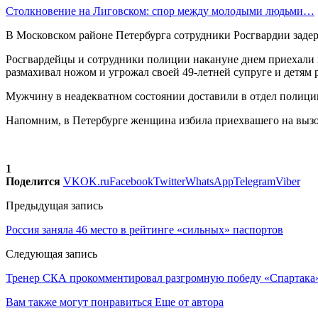
Столкновение на Лиговском: спор между молодыми людьми…
В Московском районе Петербурга сотрудники Росгвардии задер
Росгвардейцы и сотрудники полиции накануне днем приехали 
размахивал ножом и угрожал своей 49-летней супруге и детям 
Мужчину в неадекватном состоянии доставили в отдел полиции
Напомним, в Петербурге женщина избила приехвашего на вызо
1
Поделится
VK
OK.ru
Facebook
Twitter
WhatsApp
Telegram
Viber
Предыдущая запись
Россия заняла 46 место в рейтинге «сильных» паспортов
Следующая запись
Тренер СКА прокомментировал разгромную победу «Спартака
Вам также могут понравиться
Еще от автора