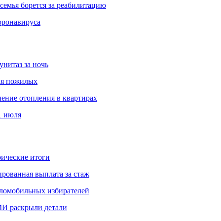
емья борется за реабилитацию
оронавируса
унитаз за ночь
ля пожилых
чение отопления в квартирах
1 июля
ические итоги
рованная выплата за стаж
аломобильных избирателей
И раскрыли детали