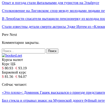
Опыт и погода стали фатальными для туристов на Эльбрусе
Столкновение на Лиговском: спор между молодыми людьми пер
В Ленобласти спасатели вытащили пенсионерку из колодца по
Стали известны детали смерти актрисы Эдже Иртем из «Клюк
Prev
Next
Комментарии закрыты.
Курсы валют
Курс ЦБ
$
80.93
€
93.19
Биржевой курс
$
81.56
€
94.07
Сейчас читают:
«Это плохо»: Доминик Гашек высказался о приезде представи
Бил стекла и отрывал знаки: на Муринской дороге буйный пет