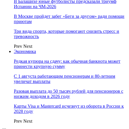
В Балашихе юные футболисты предсказали триумф
Испании на ЧМ-2026
В Москве пройдет забег «Беги за другом» ради помощи
приютам
Три вида спорта, которые помогают снизить стресс и
тревожность
Prev
Next
Экономика
Редкая купюра на сдачу: как обычная банкнота может
принести крупную сумму
С 1 августа работающим пенсионерам и 80-летним
увеличат выплаты
Разовая выплата до 50 тысяч рублей для пенсионеров с
низким доходом в 2026 году
Карты Visa и Mastercard исчезнут из оборота в России к
2028 году
Prev
Next