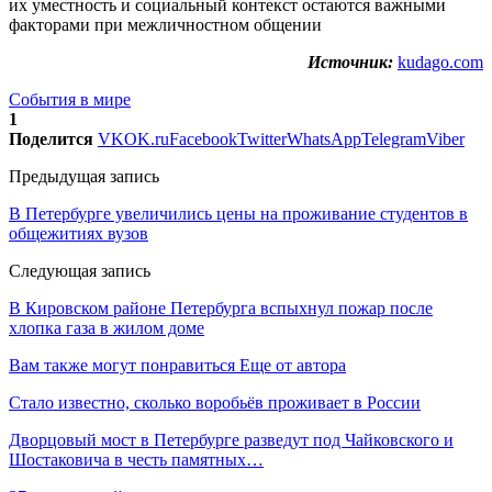
их уместность и социальный контекст остаются важными
факторами при межличностном общении
Источник:
kudago.com
События в мире
1
Поделится
VK
OK.ru
Facebook
Twitter
WhatsApp
Telegram
Viber
Предыдущая запись
В Петербурге увеличились цены на проживание студентов в
общежитиях вузов
Следующая запись
В Кировском районе Петербурга вспыхнул пожар после
хлопка газа в жилом доме
Вам также могут понравиться
Еще от автора
Стало известно, сколько воробьёв проживает в России
Дворцовый мост в Петербурге разведут под Чайковского и
Шостаковича в честь памятных…