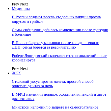
Prev
Next
Медицина
В России создают восемь съедобных вакцин против
вирусов и грибков
Семья сибирячки добилась компенсации после трагедии
в больнице
В Новосибирске у малышки после ковида выявили
ДЦП: семья борется за реабилитацию
Роберт Ляпидевский скончался из-за осложнений после
коронавируса
Prev
Next
ЖКХ
Столовый уксус против налета: простой способ
очистить унитаз за ночь
В МФЦ изменили порядок оформления пенсий и льгот
для пожилых
Минстрой напомнил о запрете на самостоятельное