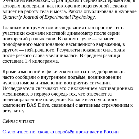
Учёные из нескольких стран провели серию экспериментов, в
которых проверили, как повторение нецензурной лексики
влияет на работу тела и мозга. Работа опубликована в журнале
Quarterly Journal of Experimental Psychology
.
Главным инструментом исследования стал простой тест:
участники сжимали кистевой динамометр после серии
повторений разных слов. В одном случае — заранее
подобранного эмоционально насыщенного выражения, в
другом — нейтрального. Результаты показали: сила хвата
после резкого слова увеличивалась. В среднем разница
составила 1,4 килограмма.
Кроме изменений в физическом показателе, добровольцы
часто сообщали о внутреннем подъёме, возникновении
чувства юмора и изменении восприятия ситуации.
Исследователи связывают это с включением мотивационных
механизмов, в первую очередь тех, что отвечают за
целенаправленное поведение. Больше всего усилился
компонент BAS Drive, связанный с активным стремлением к
результату.
Сейчас читают
Стало известно, сколько воробьёв проживает в России