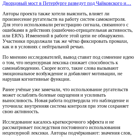
Дворцовый мост в Петербурге разведут под Чайковского и…
Авторы проекта также хотели выяснить, влияет ли
произнесение ругательств на работу систем самоконтроля.
Для этого использовали регистрацию сигнала, связанного с
ошибками в действиях (ошибочно-отрицательная активность,
или ERN). Изменений в работе этой цепи не обнаружено.
Участники продолжали так же чётко фиксировать промахи,
как и в условиях с нейтральной речью.
По мнению исследователей, вывод ставит под сомнение идею
о том, что нецензурная лексика снижает способность к
самонаблюдению. Скорее всего, такие слова вызывают
эмоциональное возбуждение и добавляют мотивации, не
нарушая когнитивные функции.
Ранее учёные уже замечали, что использование ругательств
может ослаблять болевые ощущения и усиливать
выносливость. Новая работа подтвердила это наблюдение и
уточнила: внутренняя система контроля при этом сохраняет
свою активность.
Исследование касалось краткосрочного эффекта и не
рассматривает последствия постоянного использования
нецензурной лексики. Авторы подчёркивают: значения слов,