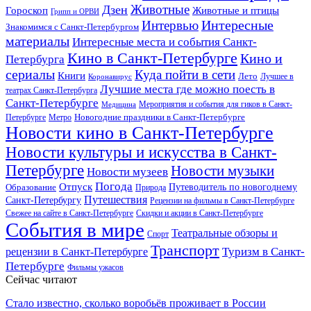
Дзен
Животные
Гороскоп
Животные и птицы
Грипп и ОРВИ
Интересные
Интервью
Знакомимся с Санкт-Петербургом
материалы
Интересные места и события Санкт-
Кино в Санкт-Петербурге
Кино и
Петербурга
сериалы
Куда пойти в сети
Книги
Лето
Лучшее в
Коронавирус
Лучшие места где можно поесть в
театрах Санкт-Петербурга
Санкт-Петербурге
Мероприятия и события для гиков в Санкт-
Медицина
Новогодние праздники в Санкт-Петербурге
Петербурге
Метро
Новости кино в Санкт-Петербурге
Новости культуры и искусства в Санкт-
Петербурге
Новости музыки
Новости музеев
Погода
Отпуск
Образование
Путеводитель по новогоднему
Природа
Путешествия
Санкт-Петербургу
Рецензии на фильмы в Санкт-Петербурге
Свежее на сайте в Санкт-Петербурге
Скидки и акции в Санкт-Петербурге
События в мире
Театральные обзоры и
Спорт
Транспорт
Туризм в Санкт-
рецензии в Санкт-Петербурге
Петербурге
Фильмы ужасов
Сейчас читают
Стало известно, сколько воробьёв проживает в России