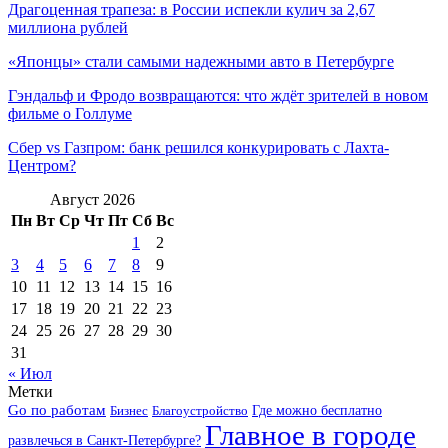
Драгоценная трапеза: в России испекли кулич за 2,67
миллиона рублей
«Японцы» стали самыми надежными авто в Петербурге
Гэндальф и Фродо возвращаются: что ждёт зрителей в новом
фильме о Голлуме
Сбер vs Газпром: банк решился конкурировать с Лахта-
Центром?
Август 2026
Пн
Вт
Ср
Чт
Пт
Сб
Вс
1
2
3
4
5
6
7
8
9
10
11
12
13
14
15
16
17
18
19
20
21
22
23
24
25
26
27
28
29
30
31
« Июл
Метки
Go по работам
Бизнес
Благоустройство
Где можно бесплатно
Главное в городе
развлечься в Санкт-Петербурге?