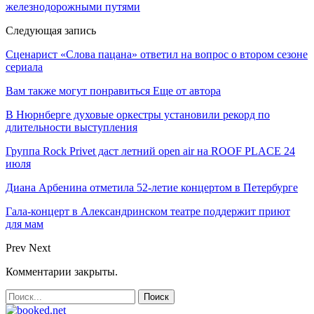
железнодорожными путями
Следующая запись
Сценарист «Слова пацана» ответил на вопрос о втором сезоне
сериала
Вам также могут понравиться
Еще от автора
В Нюрнберге духовые оркестры установили рекорд по
длительности выступления
Группа Rock Privet даст летний open air на ROOF PLACE 24
июля
Диана Арбенина отметила 52-летие концертом в Петербурге
Гала-концерт в Александринском театре поддержит приют
для мам
Prev
Next
Комментарии закрыты.