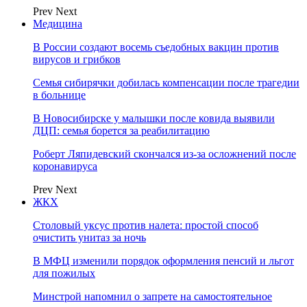
Prev
Next
Медицина
В России создают восемь съедобных вакцин против
вирусов и грибков
Семья сибирячки добилась компенсации после трагедии
в больнице
В Новосибирске у малышки после ковида выявили
ДЦП: семья борется за реабилитацию
Роберт Ляпидевский скончался из-за осложнений после
коронавируса
Prev
Next
ЖКХ
Столовый уксус против налета: простой способ
очистить унитаз за ночь
В МФЦ изменили порядок оформления пенсий и льгот
для пожилых
Минстрой напомнил о запрете на самостоятельное