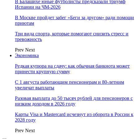
В Балашихе юные футболисты предсказали триумф
Испании на ЧМ-2026
В Москве пройдет забег «Беги за другом» ради помощи
приютам
Три вида спорта, которые помогают снизить стресс и
тревожность
Prev
Next
Экономика
Редкая купюра на сдачу: как обычная банкнота может
принести крупную сумму
С 1 августа работающим пенсионерам и 80-летним
увеличат выплаты
Разовая выплата до 50 тысяч рублей для пенсионеров с
низким доходом в 2026 году
Карты Visa и Mastercard исчезнут из оборота в России к
2028 году
Prev
Next