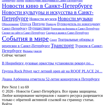
Новогодние праздники в Санкт-Петербурге
Петербурге
Метро
Новости кино в Санкт-Петербурге
Новости культуры и искусства в Санкт-
Петербурге
Новости музыки
Новости музеев
Погода
Отпуск
Образование
Путеводитель по новогоднему
Природа
Путешествия
Санкт-Петербургу
Рецензии на фильмы в Санкт-Петербурге
Свежее на сайте в Санкт-Петербурге
Скидки и акции в Санкт-Петербурге
События в мире
Театральные обзоры и
Спорт
Транспорт
Туризм в Санкт-
рецензии в Санкт-Петербурге
Петербурге
Фильмы ужасов
Сейчас читают
В Нюрнберге духовые оркестры установили рекорд по…
Группа Rock Privet даст летний open air на ROOF PLACE 24…
Диана Арбенина отметила 52-летие концертом в Петербурге
Prev
Next
1 из 69
© 2026 - Новости Санкт-Петербурга. Все права защищены.
Любое копирование материалов с нашего ресурса разрешается
только с обратной активной ссылкой на страницу статьи.
Войти