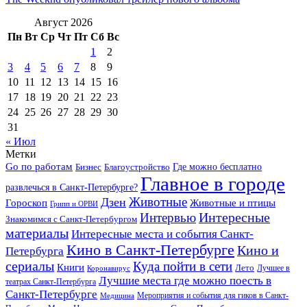
Август 2026
Пн
Вт
Ср
Чт
Пт
Сб
Вс
1
2
3
4
5
6
7
8
9
10
11
12
13
14
15
16
17
18
19
20
21
22
23
24
25
26
27
28
29
30
31
« Июл
Метки
Go по работам
Бизнес
Благоустройство
Где можно бесплатно
Главное в городе
развлечься в Санкт-Петербурге?
Дзен
Животные
Гороскоп
Животные и птицы
Грипп и ОРВИ
Интересные
Интервью
Знакомимся с Санкт-Петербургом
материалы
Интересные места и события Санкт-
Кино в Санкт-Петербурге
Кино и
Петербурга
сериалы
Куда пойти в сети
Книги
Лето
Лучшее в
Коронавирус
Лучшие места где можно поесть в
театрах Санкт-Петербурга
Санкт-Петербурге
Мероприятия и события для гиков в Санкт-
Медицина