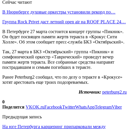
Сейчас читают
В Нюрнберге духовые оркестры установили рекорд по…
Группа Rock Privet даст летний open air на ROOF PLACE 24…
В Петербурге 27 марта состоится концерт группы «Пикник».
Он будет посвящен памяти жертв теракта в «Крокус Сити
Холле». Об этом сообщает пресс-служба БКЗ «Октябрьский».
Так, 27 марта в БКЗ «Октябрьский» группа «Пикник» и
симфонический оркестр «Таврический» проведут вечер
памяти жертв теракта. Все собранные средства направят
пострадавшим и семьям погибших в теракте.
Ранее Peterburg2 сообщал, что по делу о теракте в «Крокусе»
хотят арестовать еще троих подозреваемых.
Источник:
peterburg2.ru
0
Поделится
VK
OK.ru
Facebook
Twitter
WhatsApp
Telegram
Viber
Предыдущая запись
На юге Петербурга каршеринг припарковали между