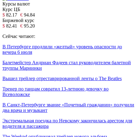
Курсы валют
Курс ЦБ
$
82.17
€
94.84
Биржевой курс
$
82.41
€
95.20
Сейчас читают:
В Петербурге продлили «желтый» уровень опасности до
вечера 6 июля
Балетмейстер Андриан Фадеев стал руководителем балетной
труппы Мариинки
Вышел трейлер отреставрированной ленты о The Beatles
Тренер по танцам совратил 13-летнюю девочку во
Всеволожске
В Санкт-Петербурге звание «Почетный гражданин» получили
два врача и музыкант
Экстремальная поездка по Невскому закончилась арестом для
водителя и пассажира
The Weeknd опубликовал трейлер нового альбома