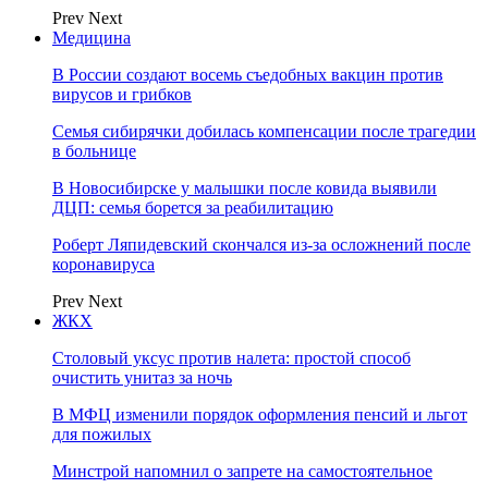
Prev
Next
Медицина
В России создают восемь съедобных вакцин против
вирусов и грибков
Семья сибирячки добилась компенсации после трагедии
в больнице
В Новосибирске у малышки после ковида выявили
ДЦП: семья борется за реабилитацию
Роберт Ляпидевский скончался из-за осложнений после
коронавируса
Prev
Next
ЖКХ
Столовый уксус против налета: простой способ
очистить унитаз за ночь
В МФЦ изменили порядок оформления пенсий и льгот
для пожилых
Минстрой напомнил о запрете на самостоятельное