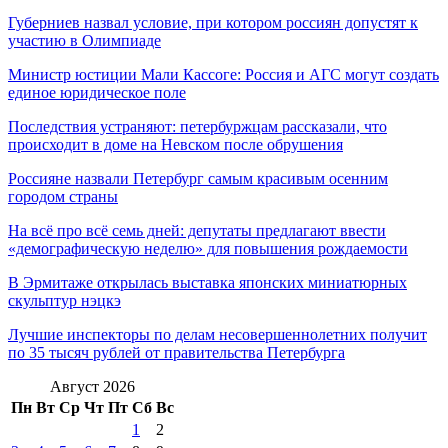
Губерниев назвал условие, при котором россиян допустят к
участию в Олимпиаде
Министр юстиции Мали Кассоге: Россия и АГС могут создать
единое юридическое поле
Последствия устраняют: петербуржцам рассказали, что
происходит в доме на Невском после обрушения
Россияне назвали Петербург самым красивым осенним
городом страны
На всё про всё семь дней: депутаты предлагают ввести
«демографическую неделю» для повышения рождаемости
В Эрмитаже открылась выставка японских миниатюрных
скульптур нэцкэ
Лучшие инспекторы по делам несовершеннолетних получит
по 35 тысяч рублей от правительства Петербурга
Август 2026
Пн
Вт
Ср
Чт
Пт
Сб
Вс
1
2