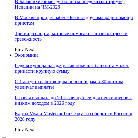
В Балашихе юные футболисты предсказали триумф
Испании на ЧМ-2026
В Москве пройдет забег «Беги за другом» ради помощи
приютам
Три вида спорта, которые помогают снизить стресс и
тревожность
Prev
Next
Экономика
Редкая купюра на сдачу: как обычная банкнота может
принести крупную сумму
С 1 августа работающим пенсионерам и 80-летним
увеличат выплаты
Разовая выплата до 50 тысяч рублей для пенсионеров с
низким доходом в 2026 году
Карты Visa и Mastercard исчезнут из оборота в России к
2028 году
Prev
Next