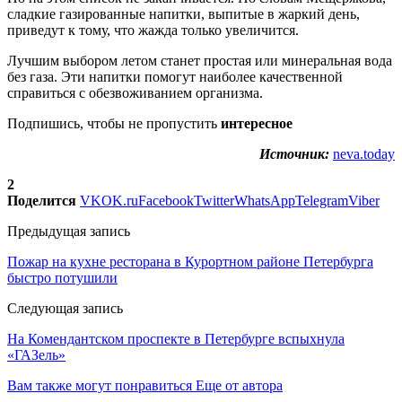
сладкие газированные напитки, выпитые в жаркий день,
приведут к тому, что жажда только увеличится.
Лучшим выбором летом станет простая или минеральная вода
без газа. Эти напитки помогут наиболее качественной
справиться с обезвоживанием организма.
Подпишись, чтобы не пропустить
интересное
Источник:
neva.today
2
Поделится
VK
OK.ru
Facebook
Twitter
WhatsApp
Telegram
Viber
Предыдущая запись
Пожар на кухне ресторана в Курортном районе Петербурга
быстро потушили
Следующая запись
На Комендантском проспекте в Петербурге вспыхнула
«ГАЗель»
Вам также могут понравиться
Еще от автора