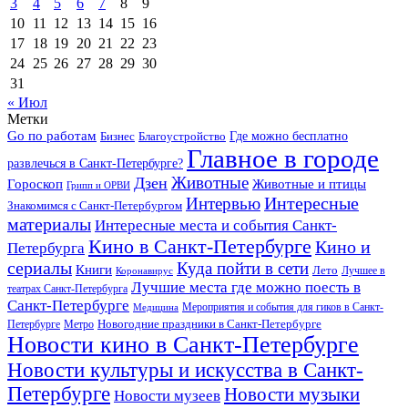
3
4
5
6
7
8
9
10
11
12
13
14
15
16
17
18
19
20
21
22
23
24
25
26
27
28
29
30
31
« Июл
Метки
Go по работам
Бизнес
Благоустройство
Где можно бесплатно
Главное в городе
развлечься в Санкт-Петербурге?
Дзен
Животные
Гороскоп
Животные и птицы
Грипп и ОРВИ
Интересные
Интервью
Знакомимся с Санкт-Петербургом
материалы
Интересные места и события Санкт-
Кино в Санкт-Петербурге
Кино и
Петербурга
сериалы
Куда пойти в сети
Книги
Лето
Лучшее в
Коронавирус
Лучшие места где можно поесть в
театрах Санкт-Петербурга
Санкт-Петербурге
Мероприятия и события для гиков в Санкт-
Медицина
Новогодние праздники в Санкт-Петербурге
Петербурге
Метро
Новости кино в Санкт-Петербурге
Новости культуры и искусства в Санкт-
Петербурге
Новости музыки
Новости музеев