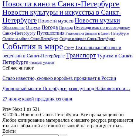
Новости кино в Санкт-Петербурге
Новости культуры и искусства в Санкт-
Петербурге
Новости музыки
Новости музеев
Погода
Отпуск
Образование
Путеводитель по новогоднему
Природа
Путешествия
Санкт-Петербургу
Рецензии на фильмы в Санкт-Петербурге
Свежее на сайте в Санкт-Петербурге
Скидки и акции в Санкт-Петербурге
События в мире
Театральные обзоры и
Спорт
Транспорт
Туризм в Санкт-
рецензии в Санкт-Петербурге
Петербурге
Фильмы ужасов
Сейчас читают
Стало известно, сколько воробьёв проживает в России
Дворцовый мост в Петербурге разведут под Чайковского и…
27 июня: какой праздник сегодня
Prev
Next
1 из 531
© 2026 - Новости Санкт-Петербурга. Все права защищены.
Любое копирование материалов с нашего ресурса разрешается
только с обратной активной ссылкой на страницу статьи.
Войти