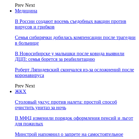
Prev
Next
Медицина
В России создают восемь съедобных вакцин против
вирусов и грибков
Семья сибирячки добилась компенсации после трагедии
в больнице
В Новосибирске у малышки после ковида выявили
ДЦП: семья борется за реабилитацию
Роберт Ляпидевский скончался из-за осложнений после
коронавируса
Prev
Next
ЖКХ
Столовый уксус против налета: простой способ
очистить унитаз за ночь
В МФЦ изменили порядок оформления пенсий и льгот
для пожилых
Минстрой напомнил о запрете на самостоятельное