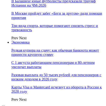
В Балашихе юные футболисты предсказали триумф
Испании на ЧМ-2026
В Москве пройдет забег «Беги за другом» ради помощи
приютам
Три вида спорта, которые помогают снизить стресс и
тревожность
Prev
Next
Экономика
Редкая купюра на сдачу: как обычная банкнота может
принести крупную сумму
С 1 августа работающим пенсионерам и 80-летним
увеличат выплаты
Разовая выплата до 50 тысяч рублей для пенсионеров с
низким доходом в 2026 году
Карты Visa и Mastercard исчезнут из оборота в России к
2028 году
Prev
Next