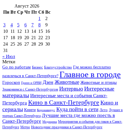
Август 2026
Пн
Вт
Ср
Чт
Пт
Сб
Вс
1
2
3
4
5
6
7
8
9
10
11
12
13
14
15
16
17
18
19
20
21
22
23
24
25
26
27
28
29
30
31
« Июл
Метки
Go по работам
Бизнес
Благоустройство
Где можно бесплатно
Главное в городе
развлечься в Санкт-Петербурге?
Дзен
Животные
Гороскоп
Животные и птицы
Грипп и ОРВИ
Интересные
Интервью
Знакомимся с Санкт-Петербургом
материалы
Интересные места и события Санкт-
Кино в Санкт-Петербурге
Кино и
Петербурга
сериалы
Куда пойти в сети
Книги
Лето
Лучшее в
Коронавирус
Лучшие места где можно поесть в
театрах Санкт-Петербурга
Санкт-Петербурге
Мероприятия и события для гиков в Санкт-
Медицина
Новогодние праздники в Санкт-Петербурге
Петербурге
Метро