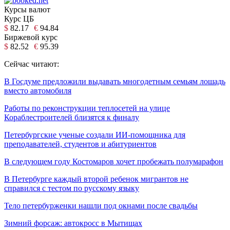
Курсы валют
Курс ЦБ
$
82.17
€
94.84
Биржевой курс
$
82.52
€
95.39
Сейчас читают:
В Госдуме предложили выдавать многодетным семьям лошадь
вместо автомобиля
Работы по реконструкции теплосетей на улице
Кораблестроителей близятся к финалу
Петербургские ученые создали ИИ-помощника для
преподавателей, студентов и абитуриентов
В следующем году Костомаров хочет пробежать полумарафон
В Петербурге каждый второй ребенок мигрантов не
справился с тестом по русскому языку
Тело петербурженки нашли под окнами после свадьбы
Зимний форсаж: автокросс в Мытищах