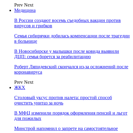
Prev
Next
Медицина
В России создают восемь съедобных вакцин против
вирусов и грибков
Семья сибирячки добилась компенсации после трагедии
в больнице
В Новосибирске у малышки после ковида выявили
ДЦП: семья борется за реабилитацию
Роберт Ляпидевский скончался из-за осложнений после
коронавируса
Prev
Next
ЖКХ
Столовый уксус против налета: простой способ
очистить унитаз за ночь
В МФЦ изменили порядок оформления пенсий и льгот
для пожилых
Минстрой напомнил о запрете на самостоятельное