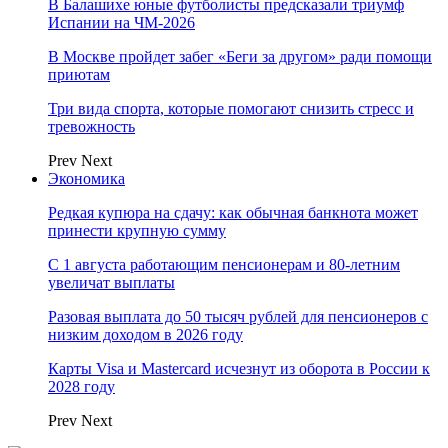
В Балашихе юные футболисты предсказали триумф
Испании на ЧМ-2026
В Москве пройдет забег «Беги за другом» ради помощи
приютам
Три вида спорта, которые помогают снизить стресс и
тревожность
Prev
Next
Экономика
Редкая купюра на сдачу: как обычная банкнота может
принести крупную сумму
С 1 августа работающим пенсионерам и 80-летним
увеличат выплаты
Разовая выплата до 50 тысяч рублей для пенсионеров с
низким доходом в 2026 году
Карты Visa и Mastercard исчезнут из оборота в России к
2028 году
Prev
Next