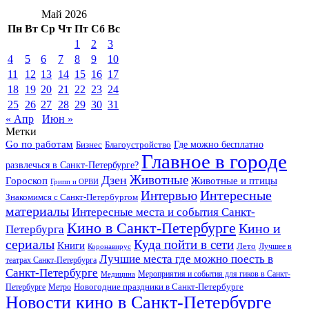
Май 2026
Пн
Вт
Ср
Чт
Пт
Сб
Вс
1
2
3
4
5
6
7
8
9
10
11
12
13
14
15
16
17
18
19
20
21
22
23
24
25
26
27
28
29
30
31
« Апр
Июн »
Метки
Go по работам
Бизнес
Благоустройство
Где можно бесплатно
Главное в городе
развлечься в Санкт-Петербурге?
Дзен
Животные
Гороскоп
Животные и птицы
Грипп и ОРВИ
Интересные
Интервью
Знакомимся с Санкт-Петербургом
материалы
Интересные места и события Санкт-
Кино в Санкт-Петербурге
Кино и
Петербурга
сериалы
Куда пойти в сети
Книги
Лето
Лучшее в
Коронавирус
Лучшие места где можно поесть в
театрах Санкт-Петербурга
Санкт-Петербурге
Мероприятия и события для гиков в Санкт-
Медицина
Новогодние праздники в Санкт-Петербурге
Петербурге
Метро
Новости кино в Санкт-Петербурге