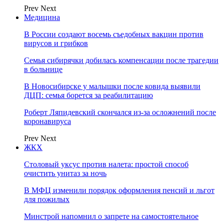
Prev
Next
Медицина
В России создают восемь съедобных вакцин против
вирусов и грибков
Семья сибирячки добилась компенсации после трагедии
в больнице
В Новосибирске у малышки после ковида выявили
ДЦП: семья борется за реабилитацию
Роберт Ляпидевский скончался из-за осложнений после
коронавируса
Prev
Next
ЖКХ
Столовый уксус против налета: простой способ
очистить унитаз за ночь
В МФЦ изменили порядок оформления пенсий и льгот
для пожилых
Минстрой напомнил о запрете на самостоятельное