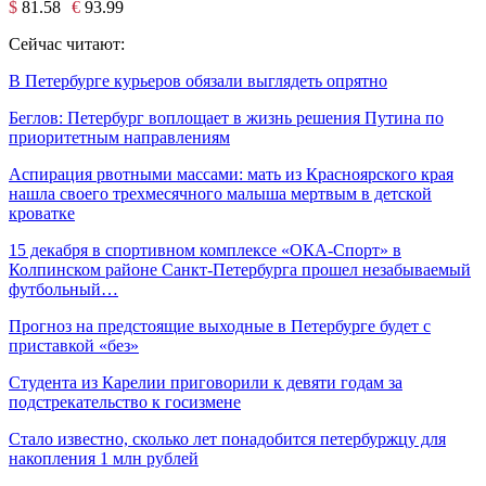
$
81.58
€
93.99
Сейчас читают:
В Петербурге курьеров обязали выглядеть опрятно
Беглов: Петербург воплощает в жизнь решения Путина по
приоритетным направлениям
Аспирация рвотными массами: мать из Красноярского края
нашла своего трехмесячного малыша мертвым в детской
кроватке
15 декабря в спортивном комплексе «ОКА-Спорт» в
Колпинском районе Санкт-Петербурга прошел незабываемый
футбольный…
Прогноз на предстоящие выходные в Петербурге будет с
приставкой «без»
Студента из Карелии приговорили к девяти годам за
подстрекательство к госизмене
Стало известно, сколько лет понадобится петербуржцу для
накопления 1 млн рублей