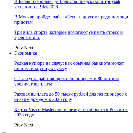
В Балашихе юные футболисты предсказали триумф
Испании на ЧМ-2026
В Москве пройдет забег «Беги за другом» ради помощи
приютам
Три вида спорта, которые помогают снизить стресс и
тревожность
Prev
Next
Экономика
Редкая купюра на сдачу: как обычная банкнота может
принести крупную сумму
С 1 августа работающим пенсионерам и 80-летним
увеличат выплаты
Разовая выплата до 50 тысяч рублей для пенсионеров с
низким доходом в 2026 году
Карты Visa и Mastercard исчезнут из оборота в России к
2028 году
Prev
Next