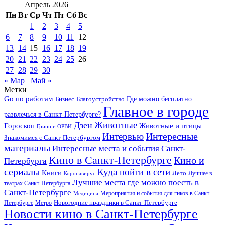
Апрель 2026
Пн
Вт
Ср
Чт
Пт
Сб
Вс
1
2
3
4
5
6
7
8
9
10
11
12
13
14
15
16
17
18
19
20
21
22
23
24
25
26
27
28
29
30
« Мар
Май »
Метки
Go по работам
Бизнес
Благоустройство
Где можно бесплатно
Главное в городе
развлечься в Санкт-Петербурге?
Дзен
Животные
Гороскоп
Животные и птицы
Грипп и ОРВИ
Интересные
Интервью
Знакомимся с Санкт-Петербургом
материалы
Интересные места и события Санкт-
Кино в Санкт-Петербурге
Кино и
Петербурга
сериалы
Куда пойти в сети
Книги
Лето
Лучшее в
Коронавирус
Лучшие места где можно поесть в
театрах Санкт-Петербурга
Санкт-Петербурге
Мероприятия и события для гиков в Санкт-
Медицина
Новогодние праздники в Санкт-Петербурге
Петербурге
Метро
Новости кино в Санкт-Петербурге